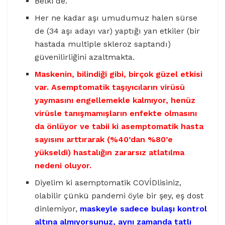
Belki de.
Her ne kadar aşı umudumuz halen sürse
de (34 aşı adayı var) yaptığı yan etkiler (bir
hastada multiple skleroz saptandı)
güvenilirliğini azaltmakta.
Maskenin, bilindiği gibi, birçok güzel etkisi
var. Asemptomatik taşıyıcıların virüsü
yaymasını engellemekle kalmıyor, henüz
virüsle tanışmamışların enfekte olmasını
da önlüyor ve tabii ki asemptomatik hasta
sayısını arttırarak (%40’dan %80’e
yükseldi) hastalığın zararsız atlatılma
nedeni oluyor.
Diyelim ki asemptomatik COVİDlisiniz,
olabilir çünkü pandemi öyle bir şey, eş dost
dinlemiyor,
maskeyle
sadece bulaşı kontrol
altına almıyorsunuz, aynı zamanda tatlı