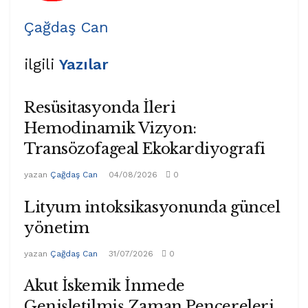
Çağdaş Can
ilgili
Yazılar
Resüsitasyonda İleri
Hemodinamik Vizyon:
Transözofageal Ekokardiyografi
yazan
Çağdaş Can
04/08/2026
0
Lityum intoksikasyonunda güncel
yönetim
yazan
Çağdaş Can
31/07/2026
0
Akut İskemik İnmede
Genişletilmiş Zaman Pencereleri