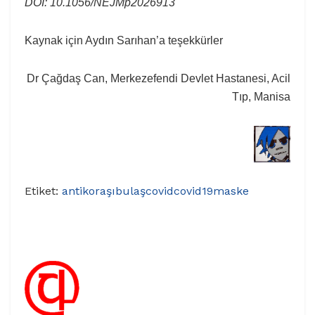
DOI: 10.1056/NEJMp2026913
Kaynak için Aydın Sarıhan’a teşekkürler
Dr Çağdaş Can, Merkezefendi Devlet Hastanesi, Acil
Tıp, Manisa
Etiket:
antikor
aşı
bulaş
covid
covid19
maske