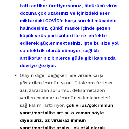
tatlı antikor üretiyorsunuz, öldürücü virüs
dozuna çok uzaksınız ve içinizdeki eser
miktardaki COVİD’e karşı sürekli mücadele
halindesiniz, çünkü maske içinde gezen
küçük virüs partikülleri ile re-enfekte
edilerek güçlenmektesiniz, işte bu size yol
su elektrik olarak dönüyor, sağlıklı
antikorlarınız binlerce gülle gibi kanınızda
devriye geziyor.
Olayın diğer değişkeni ise virüse karşı
gösterilen immün yanıt. Sitokrom fırtınası
asıl zarardan sorumlu, deksametazon
verilen hastaların immün sakinleşmeleri
sağ kalımı arttırıyor,
çok virüs/çok immün
yanıt/mortalite artışı, o zaman şöyle
diyebiliriz, az virüs/az immün
yanıt/mortalite azalışı, ek etki olarak