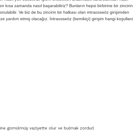
en kısa zamanda nasıl başarabiliriz? Bunların hepsi birbirine bir zincirin
onulabilir. Ve biz de bu zincirin bir halkası olan intraosseöz girişimden
e yardım etmiş olacağız. İntraosseöz (kemikiçi) girişim hangi koşullar
 içine gömülmüş vaziyette olur ve bulmak zordur)