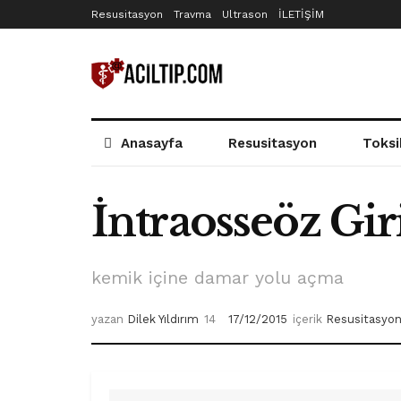
Resusitasyon
Travma
Ultrason
İLETİŞİM
Anasayfa
Resusitasyon
Toksi
İntraosseöz Gi
kemik içine damar yolu açma
yazan
Dilek Yıldırım
17/12/2015
içerik
Resusitasyo