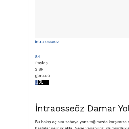
intra osseoz
84
Paylaş
2.8k
görüldü
İntraosseöz Damar Yo
Bu bakış açısını sahaya yansıttığımızda karşımıza 
hastalar gelir ilk akla. Neler yapabiliriz, olumsuzlukla