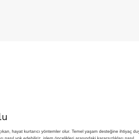
lu
çıkan, hayat kurtarıcı yöntemler olur. Temel yaşam desteğine ihtiyaç d
rı nasıl yok edebiliriz, işlem öncelikleri arasındaki kararsızlıkları nasıl