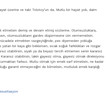
 hayat üzerine ve tabi Tolstoy’un da. Mutlu bir hayat yok, daim
ul etmelisin demiş ve devam etmiş sözlerine. Olumsuzluklara,
sın, olumsuzlukların gardını düşürmesine izin vermemelisin.
 mücadele etmekten vazgeçtiğinde, pes diyemeden yokluğa
yatan bir kaya gibi beklersen, sıcak soğuk farklılıkları ve rüzgar
arsız olabilirsin, siyah ya da beyazı tercih etmemen senin kararsız
 Kararsız olabilirsin, lakin gayesiz olma, gayesiz olmak direksiyonu
urmaktan farksız. Mutlu olmak için emek sarf etmelisin, ne kadar
luğu garanti etmeyeceğini de bilmelisin, mutluluk emek karşılığı
esusitasyon