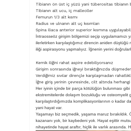
Tibianın ön üst iç yüzü yani tüberositas tibianın 
Tibianın alt ucu, iç malleoller
Femurun 1/3 alt kısmı
Radius ve ulnanın alt uç kısımları
Spina iliaca anterior superior kısmına uygulayabili
İntraosseöz girişim bölgemizi seçip uygulamamızı y
ilerletirken karşılaştığımız direncin aniden düştüğü
iliği aspirasyonu yapmalıyız. İğnenin yerini doğrul
Kemik iliğini rahat aspire edebiliyorsanız
Girişim sonrasında iğneyi bıraktığınızda düşmeden
Verdiğimiz sıvılar dirençle karşılaşmadan rahatlıkla
İğne giriş yerinin çevresinde, cilt altında herhang
Her iyinin içinde bir parça kötülüğün bulunması gibi 
ekstremitelerde dolaşım bozukluğu ve osteomyelit gib
karşılaştırdığımızda komplikasyonlarının o kadar 
yani hayat var.
Yaşamayı biz seçmedik, yaşama maruz bırakıldık. Öy
kazananı yok, bir kaybedeni yok. Hayat eşittir muts
nihayetinde hayat araftır, hiçlik ile varlık arasında. 