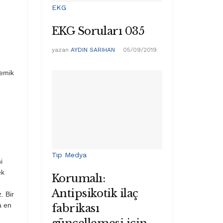
EKG
EKG Soruları 035
yazan
AYDIN SARIHAN
05/09/2019
kemik
Tıp Medya
i
ek
Korumalı:
Antipsikotik ilaç
. Bir
a en
fabrikası