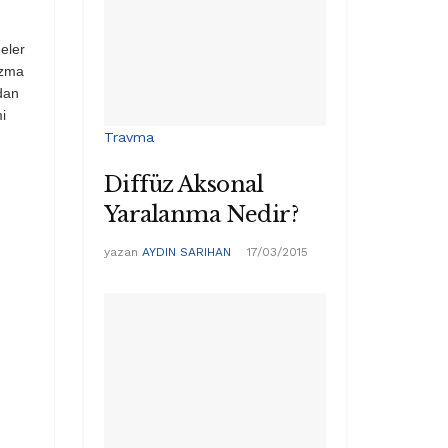
neler
azma
adan
i
Travma
Diffüz Aksonal
Yaralanma Nedir?
yazan
AYDIN SARIHAN
17/03/2015