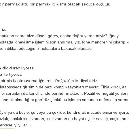
bir parmak altı, bir parmak iç kısmı olacak şekilde ölçülür.
riz.
aptıktan sonra bize düşen görev, acaba doğru yerde miyiz? İğneyi
 noktada iğneyi itme işlemini sonlandırmalıyız. İğne mandrenini çıkarıp 
arken dikkat edeceğimiz nokatalara bakacak olursak:
 dik durabiliyorsa
 ilerliyorsa
i bir şişlik olmuyorsa İğnemiz Doğru Yerde diyebiliriz.
intaossseöz girişimin de bazı komplikasyonları mevcut. Tibia kırığı, alt
i sorunları da kendi içinde barındırmaktadır. Pozitif ve negatif yönlerin
da önemli olmadığını görürüz çünkü bu işlemin sonunda nefes alıp verm
le ya da böyle, şu veya bu şekilde, kendi ufak mücadelemizi veriyoruz
uzluk, boşluk kimi zaman; kimi zaman da hayat eşittir sevinç, coşku am
Herkese iyi yıllar…