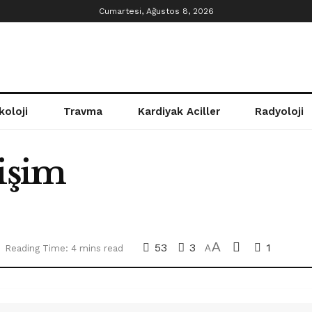
Cumartesi, Ağustos 8, 2026
koloji
Travma
Kardiyak Aciller
Radyoloji
rişim
A
53
3
1
n
Reading Time: 4 mins read
A