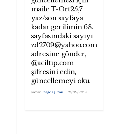
güncellemesi için
maile T-Ort25,7
yaz/son sayfaya
kadar gerilimin 68.
sayfasındaki sayıyı
zd2709@yahoo.com
adresine gönder,
@aciltıp.com
şifresini edin,
güncellemeyi oku.
yazan
Çağdaş Can
21/05/2019