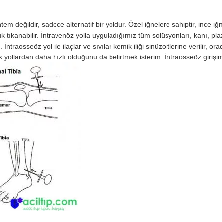
tem değildir, sadece alternatif bir yoldur. Özel iğnelere sahiptir, ince iğ
buk tıkanabilir. İntravenöz yolla uyguladığımız tüm solüsyonları, kanı, pl
İntraosseöz yol ile ilaçlar ve sıvılar kemik iliği sinüzoitlerine verilir, or
ik yollardan daha hızlı olduğunu da belirtmek isterim. İntraosseöz girişim