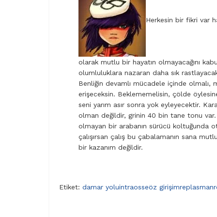
Herkesin bir fikri var
olarak mutlu bir hayatın olmayacağını kab
olumluluklara nazaran daha sık rastlayacak
Benliğin devamlı mücadele içinde olmalı,
erişeceksin. Beklememelisin, çölde öylesine 
seni yarım asır sonra yok eyleyecektir. Kar
olman değildir, grinin 40 bin tane tonu var.
olmayan bir arabanın sürücü koltuğunda ot
çalışırsan çalış bu çabalamanın sana mutlu
bir kazanım değildir.
Etiket:
damar yolu
intraosseöz girişim
replasman
r