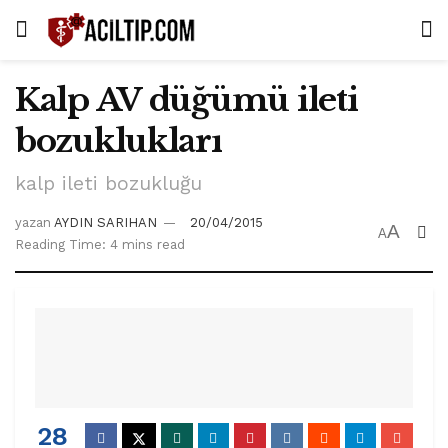
Kalp AV düğümü ileti
bozuklukları
kalp ileti bozukluğu
yazan
AYDIN SARIHAN
20/04/2015
A
A
Reading Time: 4 mins read
28