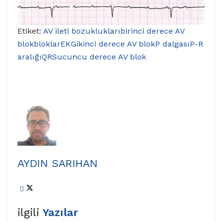
Etiket:
AV ileti bozuklukları
birinci derece AV
blok
bloklar
EKG
ikinci derece AV blok
P dalgası
P-R
aralığı
QRS
ucuncu derece AV blok
AYDIN SARIHAN
ilgili
Yazılar