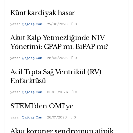
Künt kardiyak hasar
yazan
Çağdaş Can
25/06/2026
0
Akut Kalp Yetmezliğinde NIV
Yönetimi: CPAP mı, BiPAP mı?
yazan
Çağdaş Can
28/05/2026
0
Acil Tıpta Sağ Ventrikül (RV)
Enfarktüsü
yazan
Çağdaş Can
06/05/2026
0
STEMI’den OMI’ye
yazan
Çağdaş Can
26/01/2026
0
Akut koroner sendromun atipik