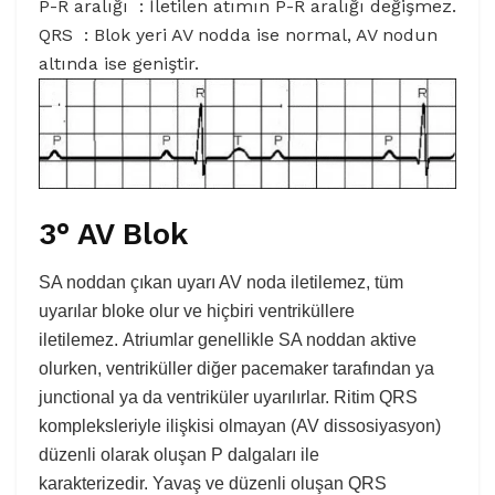
P-R aralığı : İletilen atımın P-R aralığı değişmez.
QRS : Blok yeri AV nodda ise normal, AV nodun
altında ise geniştir.
3° AV Blok
SA noddan çıkan uyarı AV noda iletilemez, tüm
uyarılar bloke olur ve hiçbiri ventriküllere
iletilemez. Atriumlar genellikle SA noddan aktive
olurken, ventriküller diğer pacemaker tarafından ya
junctional ya da ventriküler uyarılırlar. Ritim QRS
kompleksleriyle ilişkisi olmayan (AV dissosiyasyon)
düzenli olarak oluşan P dalgaları ile
karakterizedir. Yavaş ve düzenli oluşan QRS