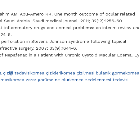
-Rahim AM, Abu-Amero KK. One month outcome of ocular related
al Saudi Arabia. Saudi medical journal. 2011; 32(12):1256-60.
nti-inflammatory drugs and corneal problems: an interim review an
224-6.
d perforation in Stevens Johnson syndrome following topical
fractive surgery. 2007; 33(9):1644-6.
 of Nepafenac in a Patient with Chronic Cystoid Macular Edema. E
 çiziği tedavisi
kornea çizikleri
kornea çizilmesi bulanık görme
korne
nmasi
kornea zarar görürse ne olur
kornea zedelenmesi tedavisi