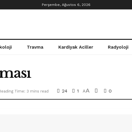
Perşembe, Ağustos 6, 2026
koloji
Travma
Kardiyak Aciller
Radyoloji
nması
A
24
1
0
Reading Time: 3 mins read
A