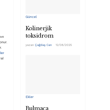
Güncel
Kolinerjik
toksidrom
nın
onur.
yazan
Çağdaş Can
12/08/2025
r.
ler
ral
Ekler
Bulmaca