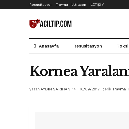
Resusitasyon
Travma
Ultrason
İLETİŞİM
Anasayfa
Resusitasyon
Toksi
Kornea Yarala
yazan
AYDIN SARIHAN
16/09/2017
içerik
Travma