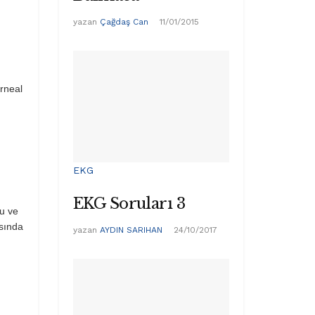
yazan
Çağdaş Can
11/01/2015
rneal
EKG
EKG Soruları 3
ğu ve
asında
yazan
AYDIN SARIHAN
24/10/2017