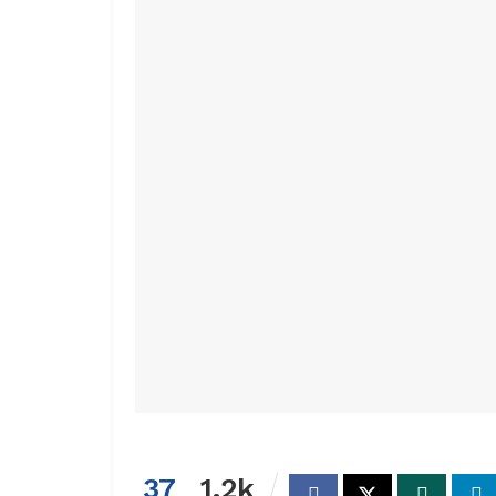
37
1.2k