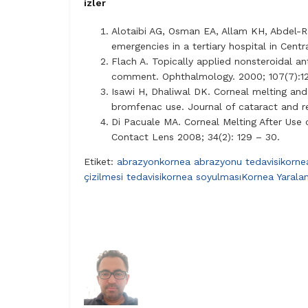
izler
Alotaibi AG, Osman EA, Allam KH, Abdel
emergencies in a tertiary hospital in Centr
Flach A. Topically applied nonsteroidal a
comment. Ophthalmology. 2000; 107(7):1
Isawi H, Dhaliwal DK. Corneal melting an
bromfenac use. Journal of cataract and re
Di Pacuale MA. Corneal Melting After Use
Contact Lens 2008; 34(2): 129 – 30.
Etiket:
abrazyon
kornea abrazyonu tedavisi
kornea
çizilmesi tedavisi
kornea soyulması
Kornea Yarala