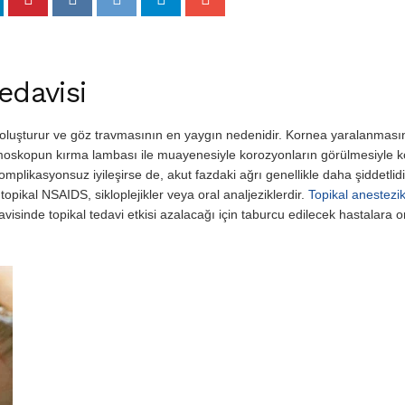
edavisi
oluşturur ve göz travmasının en yaygın nedenidir. Kornea yaralanması
almoskopun kırma lambası ile muayenesiyle korozyonların görülmesiyle k
mplikasyonsuz iyileşirse de, akut fazdaki ağrı genellikle daha şiddetlidi
topikal NSAIDS, sikloplejikler veya oral analjeziklerdir.
Topikal anestezik
davisinde topikal tedavi etkisi azalacağı için taburcu edilecek hastalara o