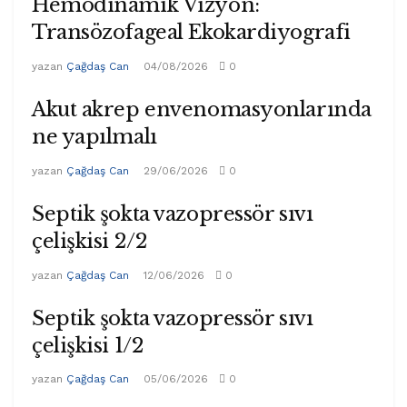
Hemodinamik Vizyon:
Transözofageal Ekokardiyografi
yazan
Çağdaş Can
04/08/2026
0
Akut akrep envenomasyonlarında
ne yapılmalı
yazan
Çağdaş Can
29/06/2026
0
Septik şokta vazopressör sıvı
çelişkisi 2/2
yazan
Çağdaş Can
12/06/2026
0
Septik şokta vazopressör sıvı
çelişkisi 1/2
yazan
Çağdaş Can
05/06/2026
0