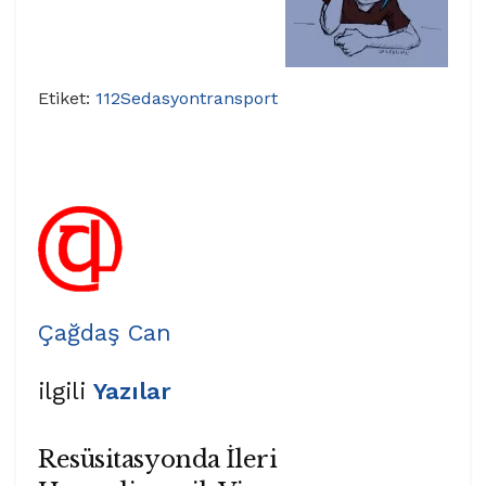
Etiket:
112
Sedasyon
transport
Çağdaş Can
ilgili
Yazılar
Resüsitasyonda İleri