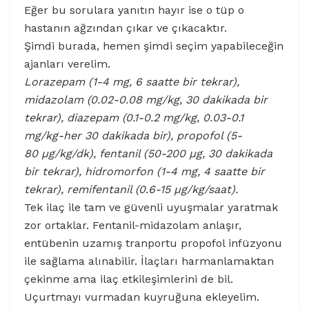
Eğer bu sorulara yanıtın hayır ise o tüp o
hastanın ağzından çıkar ve çıkacaktır.
Şimdi burada, hemen şimdi seçim yapabileceğin
ajanları verelim.
Lorazepam (1-4 mg, 6 saatte bir tekrar),
midazolam (0.02-0.08 mg/kg, 30 dakikada bir
tekrar), diazepam (0.1-0.2 mg/kg, 0.03-0.1
mg/kg-her 30 dakikada bir), propofol (5-
80 µg/kg/dk), fentanil (50-200 µg, 30 dakikada
bir tekrar), hidromorfon (1-4 mg, 4 saatte bir
tekrar), remifentanil (0.6-15 µg/kg/saat).
Tek ilaç ile tam ve güvenli uyuşmalar yaratmak
zor ortaklar. Fentanil-midazolam anlaşır,
entübenin uzamış tranportu propofol infüzyonu
ile sağlama alınabilir. İlaçları harmanlamaktan
çekinme ama ilaç etkileşimlerini de bil.
Uçurtmayı vurmadan kuyruğuna ekleyelim.