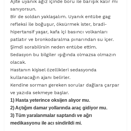
Ajite uyanık ağız içinde boru ile barışık kalır mı
sanıyorsun.
Bir de soldan yaklaşalım. Uyanık entübe gag
refleksi ile boğuşur, öksürmek ister, bradi-
hipertansif yaşar, kafa içi basıncı volkanları
patlatır ve bronkodaralma pınarından su içer.
Şimdi sorabilirsin neden entübe ettim.
Sedasyon bu bilgiler ışığında olmazsa olmazın
olacak.
Hastanın kişisel özellikleri sedasyonda
kullanacağın ajanı belirler.
Kendine sorman gereken sorular dağlara çarpar
ve yazıda sekmeye başlar.
1) Hasta yeterince oksijen alıyor mu.
2) Açtığım damar yollarında araç gidiyor mu.
3) Tüm yaralanmalar saptandı ve ağrı
medikasyonu ile acı sindirildi mi.