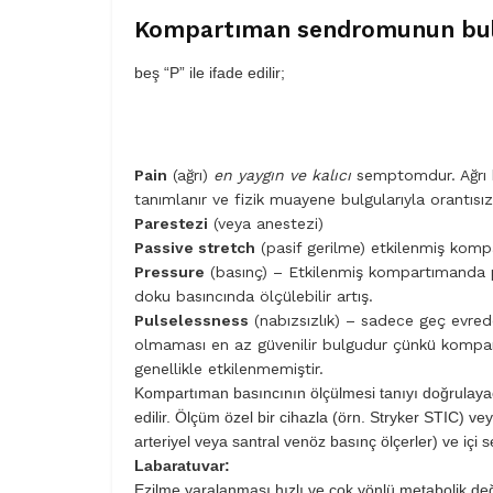
Kompartıman sendromunun bul
beş “P” ile ifade edilir;
Pain
(ağrı)
en yaygın ve kalıcı
semptomdur. Ağrı h
tanımlanır ve fizik mu­ayene bulgularıyla orantısız
Parestezi
(veya anestezi)
Passive stretch
(pasif gerilme) etkilenmiş kompa
Pressure
(basınç) – Etkilenmiş kompartımanda pal
doku basıncında ölçülebilir artış.
Pulselessness
(nabızsızlık) – sadece geç evred
olmaması en az güveni­lir bulgudur çünkü komp
genellikle etkilenmemiştir.
Kompartıman basıncının ölçülmesi tanıyı doğrulayac
edilir. Ölçüm özel bir cihazla (örn. Stryker STIC) v
arteriyel veya santral venöz basınç ölçerler) ve içi se
Labaratuvar:
Ezilme yaralanması hızlı ve çok yönlü metabolik değ