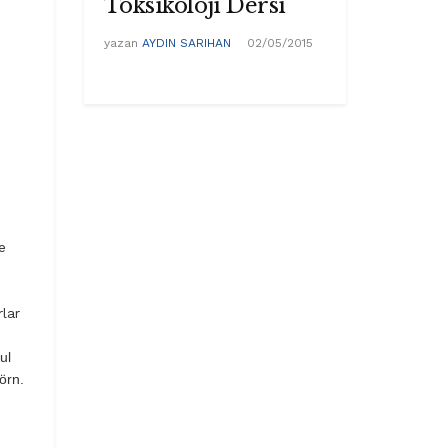
Toksikoloji Dersi
yazan
AYDIN SARIHAN
02/05/2015
e
lar
ul
örn.