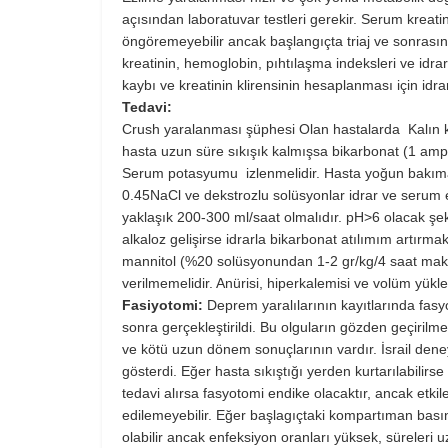
açısından laboratuvar testleri gerekir. Serum kreatin 
öngöremeyebilir ancak baş­langıçta triaj ve sonrasınd
kreatinin, hemoglobin, pıhtılaşma indeksleri ve idrar ph
kaybı ve kreatinin klirensinin hesaplanması için idra
Tedavi:
Crush yaralanması şüphesi Olan hastalarda Kalın kanül
hasta uzun süre sıkışık kalmışsa bikarbonat (1 ampul/
Serum potasyumu izlenmelidir. Hasta yoğun bakıma alın
0.45NaCl ve dekstrozlu solüsyonlar idrar ve serum elek
yaklaşık 200-300 ml/saat olmalıdır. pH>6 olacak şek
alkaloz gelişirse idrarla bikarbonat atılımım artırma
mannitol (%20 solüsyonundan 1-2 gr/kg/4 saat maksi
verilmemelidir. Anürisi, hiperkalemisi ve volüm yüklen
Fasiyotomi:
Deprem yaralılarının kayıtlarında fa
sonra ger­çekleştirildi. Bu olguların gözden geçiri
ve kötü uzun dönem sonuçlarının vardır. İsrail dene
gösterdi. Eğer hasta sıkıştığı yerden kurtarılabilirs
tedavi alırsa fasyotomi endike olacaktır, ancak etkil
edilemeyebilir. Eğer başlagıçtaki kompartıman bas
olabilir ancak enfeksiyon oranları yüksek, süreleri u