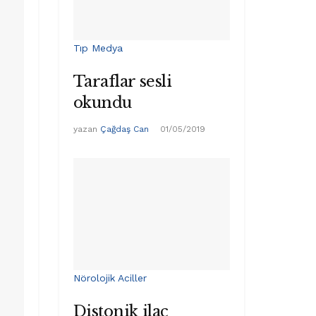
Tıp Medya
Taraflar sesli
okundu
yazan
Çağdaş Can
01/05/2019
Nörolojik Aciller
Distonik ilaç