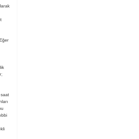
olarak
t
 Eğer
lik
r;
 saat
nları
nu
ıbbi
kli