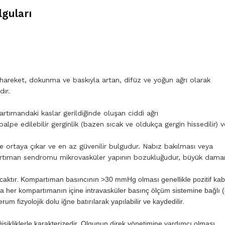
guları
areket, dokunma ve baskıyla artan, difüz ve yoğun ağrı olarak
dır.
rtımandaki kaslar gerildiğinde oluşan ciddi ağrı
pe edilebilir ger­ginlik (bazen sıcak ve oldukça gergin hissedilir) v
e ortaya çıkar ve en az güvenilir bulgudur. Nabız bakılması veya
artıman sendromu mikrovasküler yapının bozukluğudur, büyük damar
aktır. Kom­partıman basıncının >30 mmHg olması genellikle pozitif kab
eya her kompartımanın içine intravasküler basınç ölçüm sis­temine bağlı (
­rum fizyolojik dolu iğne batırılarak yapılabilir ve kaydedilir.
işikliklerle karakterizedir. Olgunun direk yönetimine yardımcı olması