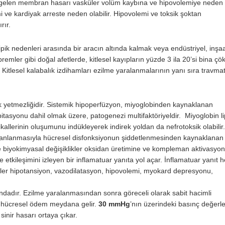
a gelen membran hasarı vasküler volüm kaybına ve hipovolemiye neden 
 ve kardiyak arreste neden olabilir. Hipovolemi ve toksik şoktan
rır.
k nedenleri arasında bir aracın altında kalmak veya endüstriyel, inşa
premler gibi doğal afetlerde, kitlesel kayıpların yüzde 3 ila 20’si bina ç
 Kitlesel kalabalık izdihamları ezilme yaralanmalarının yanı sıra travmat
yetmezliğidir. Sistemik hipoperfüzyon, miyoglobinden kaynaklanan
sipitasyonu dahil olmak üzere, patogenezi multifaktöriyeldir. Miyoglobin li
allerinin oluşumunu indükleyerek indirek yoldan da nefrotoksik olabilir.
nlanmasıyla hücresel disfonksiyonun şiddetlenmesinden kaynaklanan 
biyokimyasal değişiklikler oksidan üretimine ve kompleman aktivasyo
le etkileşimini izleyen bir inflamatuar yanıta yol açar. İnflamatuar yanıt 
irtiler hipotansiyon, vazodilatasyon, hipovolemi, myokard depresyonu,
ındadır. Ezilme yaralanmasından sonra göreceli olarak sabit hacimli
 hücresel ödem meydana gelir.
30 mmHg
’nın üzerindeki basınç değerle
inir hasarı ortaya çıkar.