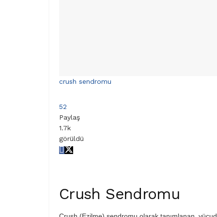
crush sendromu
52
Paylaş
1.7k
görüldü
Crush Sendromu
Crush (Ezilme) sendromu olarak tanımlanan, vücudu