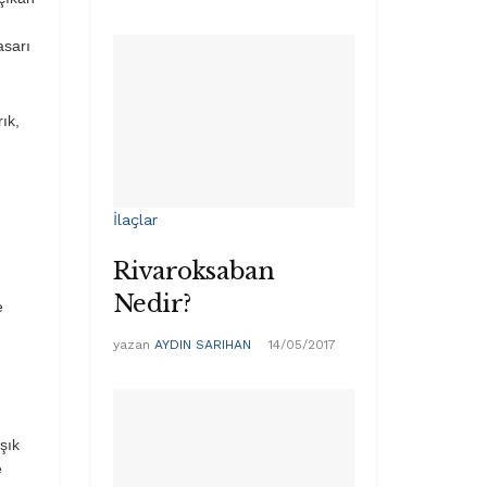
asarı
ık,
İlaçlar
Rivaroksaban
Nedir?
e
yazan
AYDIN SARIHAN
14/05/2017
şık
e