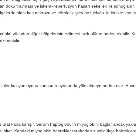
n doku travması ve iskemi-reperfüzyon hasarı sekelleri ile sonuçlanır.
lgelerde olası kas nekrozu ve nörolojik işlev bozukluğu ile birlikte kas h
ünkü vücudun diğer bölgelerinin ezilmesi hızlı ölüme neden olabilir. Kır
eklenebilir.
elüler kalsyum iyonu konsantrasyonunda yükselmeye neden olur. Hücr
z ürat kana karışır. Serum haptoglobulin miyoglobini bağlar ancak yakla
biter. Kandaki miyoglobin böbrekler tarafından süzüldükçe böbrekler