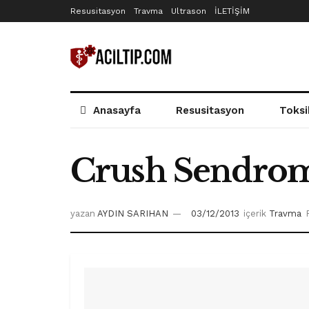
Resusitasyon
Travma
Ultrason
İLETİŞİM
Anasayfa
Resusitasyon
Toksi
Crush Sendrom
yazan
AYDIN SARIHAN
03/12/2013
içerik
Travma