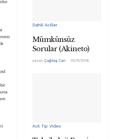
olur.
Dahili Aciller
at
ökmesi
Mümkünsüz
ik
Sorular (Akineto)
yazan
Çağdaş Can
05/11/2018
pid
bir
nuna
hem
Acil Tıp Video
ri