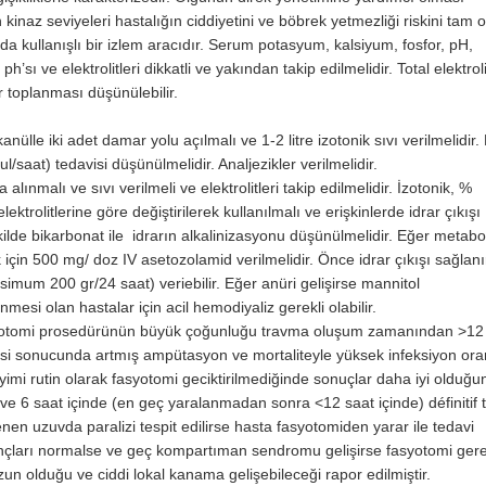
kinaz seviyeleri hastalığın ciddiye­tini ve böbrek yetmezliği riskini tam 
a kullanışlı bir izlem aracıdır. Serum potas­yum, kalsiyum, fosfor, pH,
’sı ve elektrolitleri dikkatli ve yakından takip edilmelidir. Total elektroli
r toplanması düşünülebilir.
le iki adet damar yolu açılmalı ve 1-2 lit­re izotonik sıvı verilmelidir.
saat) tedavisi düşünülmelidir. Analjezikler veril­melidir.
malı ve sıvı ve­rilmeli ve elektrolitleri takip edilmelidir. İzotonik, %
trolitlerine göre değiştirilerek kul­lanılmalı ve erişkinlerde idrar çıkışı
ilde bikarbonat ile idrarın alkalinizasyonu düşünülmelidir. Eğer metabo
k için 500 mg/ doz IV asetozolamid verilmelidir. Önce idrar çıkışı sağlanı
mum 200 gr/24 saat) veriebilir. Eğer anüri gelişirse mannitol
mesi olan hastalar için acil hemodiyaliz gerekli olabilir.
syotomi prosedürü­nün büyük çoğunluğu travma oluşum zamanından >12
lmesi sonucunda artmış ampütasyon ve mortaliteyle yüksek infeksiyon ora
yimi rutin olarak fasyotomi geciktirilmediğinde sonuçlar daha iyi olduğu
e ve 6 saat içinde (en geç yaralanmadan sonra <12 saat içinde) définitif t
enen uzuvda paralizi tespit edilirse hasta fasyotomiden yarar ile tedavi
ınçları normalse ve geç kompartıman sendromu gelişirse fasyotomi gere
zun olduğu ve ciddi lokal kanama gelişebileceği rapor edilmiştir.