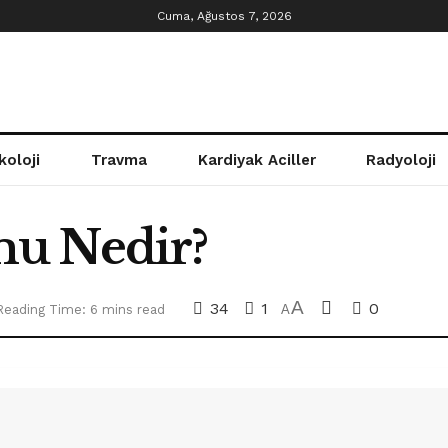
Cuma, Ağustos 7, 2026
koloji
Travma
Kardiyak Aciller
Radyoloji
u Nedir?
A
34
1
0
Reading Time: 6 mins read
A