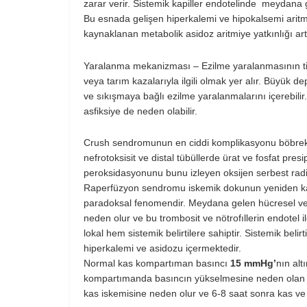
zarar verir. Sistemik kapiller endotelinde meydan
Bu esnada gelişen hiperkalemi ve hipokalsemi aritmi
kaynaklanan metabolik asidoz aritmiye yatkınlığı artı
Yaralanma mekanizması – Ezilme yaralanmasının tipi
veya tarım kazalarıyla ilgili olmak yer alır. Büyük de
ve sıkışmaya bağlı ezilme yaralanmalarını içerebilir.
asfiksiye de neden olabilir.
Crush sendromunun en ciddi komplikasyonu böbrek 
nefrotoksisit ve distal tübüllerde ürat ve fosfat pre
peroksidasyonunu bunu izleyen oksijen serbest radik
Raperfüzyon sendromu iskemik dokunun yeniden ka
paradoksal fenomendir. Meydana gelen hücresel ve 
neden olur ve bu trombosit ve nötrofıllerin endotel i
lokal hem sistemik belirtilere sahiptir. Sistemik bel
hiperkalemi ve asidozu içermektedir.
Normal kas kompartıman basıncı
15 mmHg’
nın alt
kompartımanda basıncın yükselmesine neden olan
kas iskemisine neden olur ve 6-8 saat sonra kas ve s