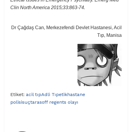
Clin North America 2015;33:863-74.
Dr Çağdaş Can, Merkezefendi Devlet Hastanesi, Acil
Tıp, Manisa
Etiket:
acil tıp
Adli Tıp
etik
hastane
polisi
suç
tarasoff regents olayı