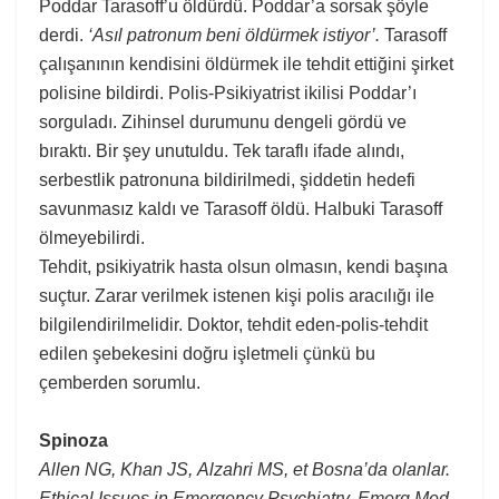
Poddar Tarasoff’u öldürdü. Poddar’a sorsak şöyle
derdi.
‘Asıl patronum beni öldürmek istiyor’.
Tarasoff
çalışanının kendisini öldürmek ile tehdit ettiğini şirket
polisine bildirdi. Polis-Psikiyatrist ikilisi Poddar’ı
sorguladı. Zihinsel durumunu dengeli gördü ve
bıraktı. Bir şey unutuldu. Tek taraflı ifade alındı,
serbestlik patronuna bildirilmedi, şiddetin hedefi
savunmasız kaldı ve Tarasoff öldü. Halbuki Tarasoff
ölmeyebilirdi.
Tehdit, psikiyatrik hasta olsun olmasın, kendi başına
suçtur. Zarar verilmek istenen kişi polis aracılığı ile
bilgilendirilmelidir. Doktor, tehdit eden-polis-tehdit
edilen şebekesini doğru işletmeli çünkü bu
çemberden sorumlu.
Spinoza
Allen NG
,
Khan JS
,
Alzahri MS
, et Bosna’da olanlar.
Ethical Issues in Emergency Psychiatry. Emerg Med