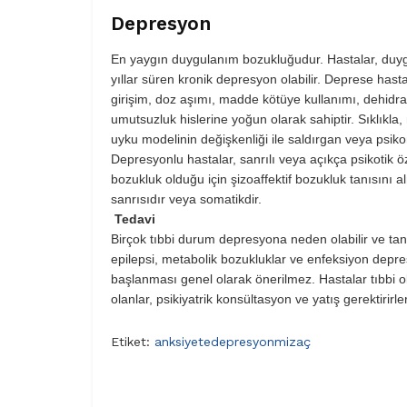
Depresyon
En yaygın duygulanım bozukluğudur. Hastalar, duyg
yıllar süren kronik depresyon olabilir. Deprese hastala
girişim, doz aşımı, madde kötüye kullanımı, dehidrata
umutsuzluk hislerine yoğun olarak sahiptir. Sıklıkla, 
uyku modelinin değişkenliği ile saldırgan veya psikom
Depresyonlu hastalar, sanrılı veya açıkça psikotik öz
bozukluk olduğu için şizoaffektif bozukluk tanısını a
sanrısıdır veya somatikdir.
Tedavi
Birçok tıbbi durum depresyona neden olabilir ve tanıd
epilepsi, metabolik bozukluklar ve enfeksiyon depres
başlanması genel olarak önerilmez. Hastalar tıbbi o
olanlar, psikiyatrik konsültasyon ve yatış gerektirirler
Etiket:
anksiyete
depresyon
mizaç