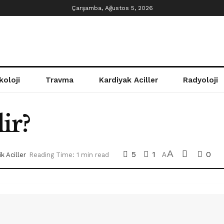
Çarşamba, Ağustos 5, 2026
koloji
Travma
Kardiyak Aciller
Radyoloji
ir?
A
5
1
0
ik Aciller
Reading Time: 1 min read
A