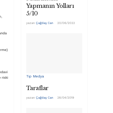
Yapmanın Yolları
5/10
n,
yazan
Çağdaş Can
20/06/2022
manda
görme)
edavi
Tıp Medya
 riski
Taraflar
yazan
Çağdaş Can
28/04/2019