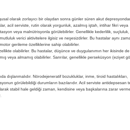
usal olarak zorlayıcı bir olaydan sonra günler süren akut depresyonda
r, acil serviste, rutin olarak yorgunluk, azalmış iştah, intihar fikri veya
syon veya malnütrisyonla görülebilirler. Genellikle kederlilik, suçluluk,
mutluluk verici aktivitelere ilgisiz ve neşesizdirler. Bu hastalar aynı za
otor gerileme özelliklerine sahip olabilirler.
ellikte olabilirler. Bu hastalar, düşünce ve duygulanımın her ikisinde de
lmış veya almamış olabilirler. Sanrılar, genellikle perseküsyon (eziyet 
a dışlanmalıdır. Nörodejeneratif bozukluklar, inme, tiroid hastalıkları,
yonun görülebildiği durumların bazılarıdır. Acil serviste antidepsesan t
larak stabil hale geldiği zaman, kendisine veya başkalarına zarar verme
.