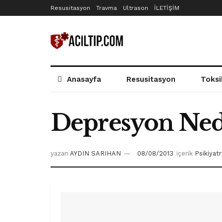
Resusitasyon
Travma
Ultrason
İLETİŞİM
Anasayfa
Resusitasyon
Toksi
Depresyon Ned
yazan
AYDIN SARIHAN
08/08/2013
içerik
Psikiyatr