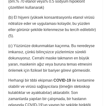
(örn.% 70 etanol veya% 0.5 sodyum hipoklorit
çözeltileri kullanarak)
(b) El hijyeni (yüksek konsantrasyonlu etanol virüsü
nötralize eder ve uygulaması kolaydır, bu yüzden
eller görünür şekilde kirlenmezse bu tercih edilebilir)
(5).
(c) Yüzünüze dokunmaktan kaçınma. Bu neredeyse
imkansız, çünkü bilinçsizce yüzlerimize sürekli
dokunuyoruz. Cerrahi maske takmanın en büyük
yararı, maskenin ağız veya buruna temas etmesini
önlemek için fiziksel bir bariyer görevi görmesidir.
Herhangi bir tıbbi ekipman
COVID-19
ile kontamine
olabilir ve virüsü sağlayıcılara (örneğin stetoskop
kulaklıklar ve ayakkabılar) aktarabilir. Son
zamanlarda yapılan bir çalışmada, bir hastanın
odasında COVID-19’un yaygın bir şekilde biriktiği