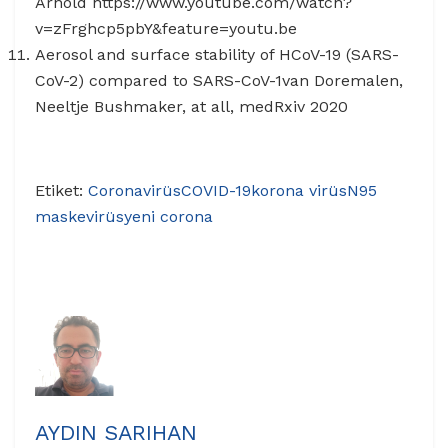
Arnold https://www.youtube.com/watch?
v=zFrghcp5pbY&feature=youtu.be
Aerosol and surface stability of HCoV-19 (SARS-
CoV-2) compared to SARS-CoV-1van Doremalen,
Neeltje Bushmaker, at all, medRxiv 2020
Etiket:
Coronavirüs
COVID-19
korona virüs
N95
maske
virüs
yeni corona
AYDIN SARIHAN