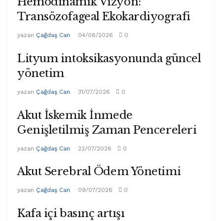
Hemodinamik Vizyon:
Transözofageal Ekokardiyografi
yazan
Çağdaş Can
04/08/2026
0
Lityum intoksikasyonunda güncel
yönetim
yazan
Çağdaş Can
31/07/2026
0
Akut İskemik İnmede
Genişletilmiş Zaman Pencereleri
yazan
Çağdaş Can
22/07/2026
0
Akut Serebral Ödem Yönetimi
yazan
Çağdaş Can
09/07/2026
0
Kafa içi basınç artışı