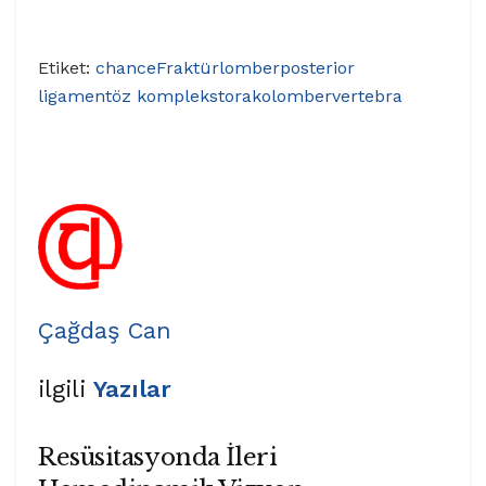
Etiket:
chance
Fraktür
lomber
posterior
ligamentöz kompleks
torakolomber
vertebra
Çağdaş Can
ilgili
Yazılar
Resüsitasyonda İleri