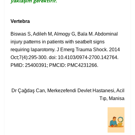
yaklaşım gerektirir.
Vertebra
Biswas S, Adileh M, Almogy G, Bala M. Abdominal
injury patterns in patients with seatbelt signs
requiring laparotomy. J Emerg Trauma Shock. 2014
Oct;7(4):295-300. doi: 10.4103/0974-2700.142764.
PMID: 25400391; PMCID: PMC4231266.
Dr Çağdaş Can, Merkezefendi Devlet Hastanesi, Acil
Tıp, Manisa