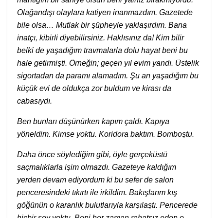
Olağandışı olaylara katiyen inanmazdım. Gazetede
bile olsa… Mutlak bir şüpheyle yaklaşırdım. Bana
inatçı, kibirli diyebilirsiniz. Haklısınız da! Kim bilir
belki de yaşadığım travmalarla dolu hayat beni bu
hale getirmişti. Örneğin; geçen yıl evim yandı. Üstelik
sigortadan da paramı alamadım. Şu an yaşadığım bu
küçük evi de oldukça zor buldum ve kirası da
cabasıydı.
Ben bunları düşünürken kapım çaldı. Kapıya
yöneldim. Kimse yoktu. Koridora baktım. Bomboştu.
Daha önce söylediğim gibi, öyle gerçeküstü
saçmalıklarla işim olmazdı. Gazeteye kaldığım
yerden devam ediyordum ki bu sefer de salon
penceresindeki tıkırtı ile irkildim. Bakışlarım kış
göğünün o karanlık bulutlarıyla karşılaştı. Pencerede
hiçbir şey yoktu. Beni her zaman rahatsız eden o