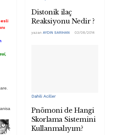
Distonik ilaç
Reaksiyonu Nedir ?
esli
ını
yazan
AYDIN SARIHAN
03/08/2014
n
esi,
Care.
Dahili Aciller
Manisa
Pnömoni de Hangi
Skorlama Sistemini
Kullanmalıyım?