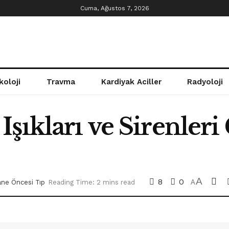
Cuma, Ağustos 7, 2026
koloji
Travma
Kardiyak Aciller
Radyoloji
şıkları ve Sirenleri
A
8
0
ne Öncesi Tıp
Reading Time: 2 mins read
A