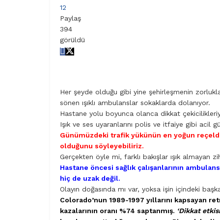
12
Paylaş
394
görüldü
Her şeyde olduğu gibi yine şehirleşmenin zorlukla
sönen ışıklı ambulanslar sokaklarda dolanıyor.
Hastane yolu boyunca olanca dikkat çekicilikleriyle
Işık ve ses uyaranlarını polis ve itfaiye gibi acil g
Günümüzdeki trafik yükünün en yoğun reçelde
olduğunu söyleyebiliriz.
Gerçekten öyle mi, farklı bakışlar ışık almayan zihi
Hastane öncesi sağlık çalışanlarının ambulans 
hiç de uzak değil.
Olayın doğasında mı var, yoksa işin içindeki başka
Colorado’nun 1989-1997 yıllarını kapsayan retro
kazalarının oranı %74 saptanmış.
‘Dikkat etkisi