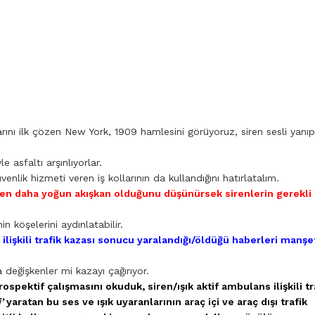
rını ilk çözen New York, 1909 hamlesini görüyoruz, siren sesli yanıp
 asfaltı arşınlıyorlar.
üvenlik hizmeti veren iş kollarının da kullandığını hatırlatalım.
n daha yoğun akışkan olduğunu düşünürsek sirenlerin gerekli
n köşelerini aydınlatabilir.
ilişkili trafik kazası sonucu yaralandığı/öldüğü haberleri manşe
 değişkenler mi kazayı çağırıyor.
spektif çalışmasını okuduk, siren/ışık aktif ambulans ilişkili tr
’
yaratan bu ses ve ışık uyaranlarının araç içi ve araç dışı trafik