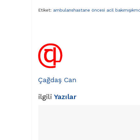
Etiket:
ambulans
hastane öncesi acil bakım
ışık
mo
Çağdaş Can
ilgili
Yazılar