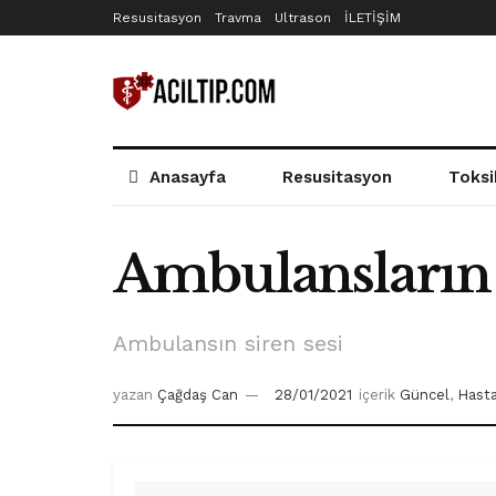
Resusitasyon
Travma
Ultrason
İLETİŞİM
Anasayfa
Resusitasyon
Toksi
Ambulansların I
Ambulansın siren sesi
yazan
Çağdaş Can
28/01/2021
içerik
Güncel
,
Hasta