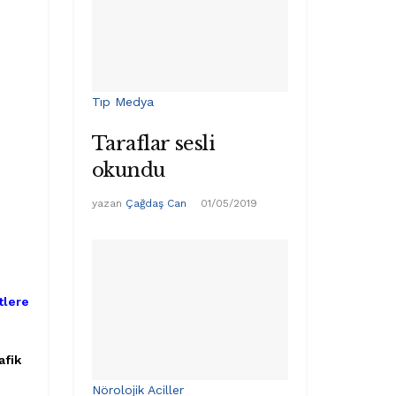
Tıp Medya
Taraflar sesli
okundu
yazan
Çağdaş Can
01/05/2019
tlere
afik
Nörolojik Aciller