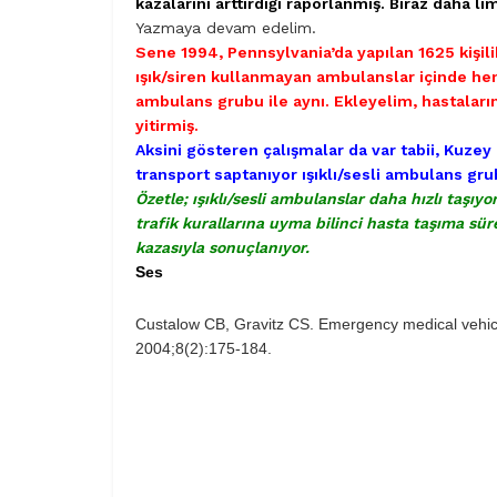
kazalarını arttırdığı raporlanmış. Biraz daha l
Yazmaya devam edelim.
Sene 1994, Pennsylvania’da yapılan 1625 kişil
ışık/siren kullanmayan ambulanslar içinde hem 
ambulans grubu ile aynı. Ekleyelim,
hastaları
yitirmiş.
Aksini gösteren çalışmalar da var tabii, Kuze
transport saptanıyor ışıklı/sesli ambulans gr
Özetle; ışıklı/sesli ambulanslar daha hızlı taşıyo
trafik kurallarına uyma bilinci hasta taşıma süre
kazasıyla sonuçlanıyor.
Ses
Custalow CB, Gravitz CS. Emergency medical vehicle
2004;8(2):175-184.