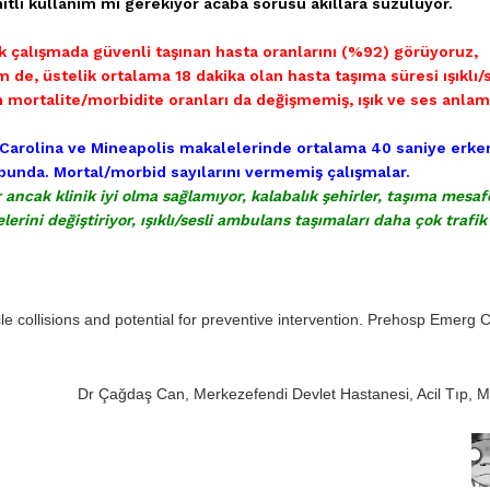
imitli kullanım mı gerekiyor acaba sorusu akıllara süzülüyor.
ik çalışmada güvenli taşınan hasta oranlarını (%92) görüyoruz,
de, üstelik ortalama 18 dakika olan hasta taşıma süresi ışıklı/s
n mortalite/morbidite oranları da değişmemiş, ışık ve ses anlam
y Carolina ve Mineapolis makalelerinde ortalama 40 saniye erke
ubunda. Mortal/morbid sayılarını vermemiş çalışmalar.
r ancak klinik iyi olma sağlamıyor, kalabalık şehirler, taşıma mesaf
lerini değiştiriyor, ışıklı/sesli ambulans taşımaları daha çok trafik
 collisions and potential for preventive intervention. Prehosp Emerg 
Dr Çağdaş Can, Merkezefendi Devlet Hastanesi, Acil Tıp, 