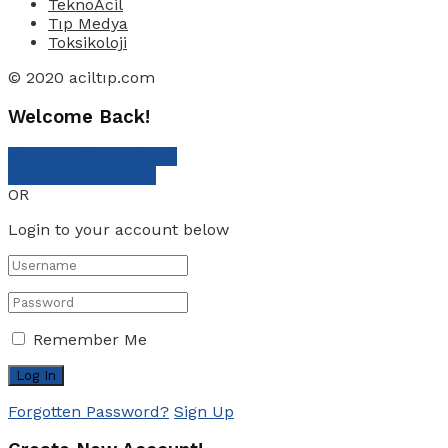
TeknoAcil
Tıp Medya
Toksikoloji
© 2020 aciltıp.com
Welcome Back!
Sign In with Facebook
Sign In with Google
OR
Login to your account below
Remember Me
Forgotten Password?
Sign Up