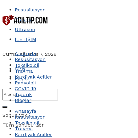
Resusitasyon
Travma
Ultrason
İLETİŞİM
Anasayfa
Cuma, Ağustos 7, 2026
Resusitasyon
Toksikoloji
Giriş
Travma
Kardiyak Aciller
Kayıt
Radyoloji
COVID 19
Tıpunk
Bloglar
Anasayfa
Sonuç yok
Resusitasyon
Toksikoloji
Tüm Sonucu Gör
Travma
Kardiyak Aciller