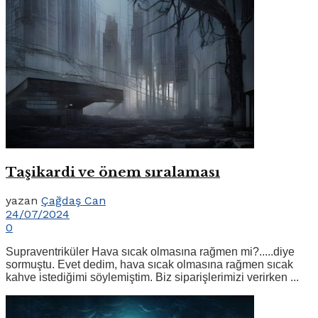
Taşikardi ve önem sıralaması
yazan
Çağdaş Can
24/07/2024
0
Supraventriküler Hava sıcak olmasına rağmen mi?.....diye
sormuştu. Evet dedim, hava sıcak olmasına rağmen sıcak
kahve istediğimi söylemiştim. Biz siparişlerimizi verirken ...