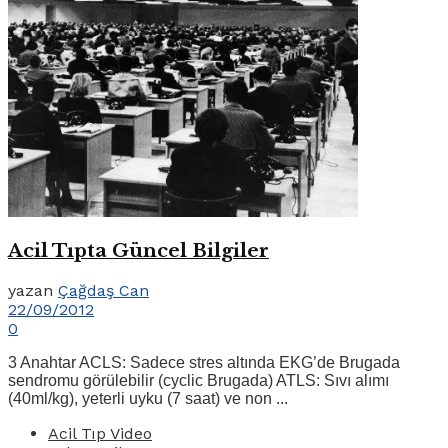
Acil Tıpta Güncel Bilgiler
yazan
Çağdaş Can
22/09/2012
0
3 Anahtar ACLS: Sadece stres altında EKG’de Brugada
sendromu görülebilir (cyclic Brugada) ATLS: Sıvı alımı
(40ml/kg), yeterli uyku (7 saat) ve non ...
Acil Tıp Video