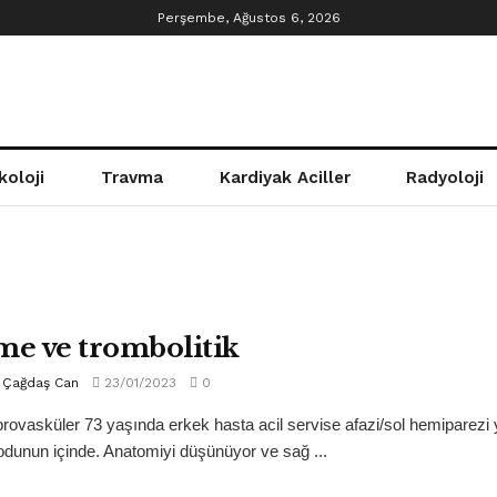
Perşembe, Ağustos 6, 2026
koloji
Travma
Kardiyak Aciller
Radyoloji
me ve trombolitik
Çağdaş Can
23/01/2023
0
rovasküler 73 yaşında erkek hasta acil servise afazi/sol hemiparezi
odunun içinde. Anatomiyi düşünüyor ve sağ ...