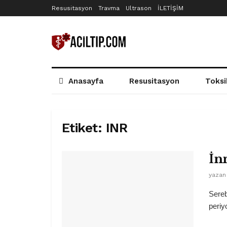
Resusitasyon
Travma
Ultrason
İLETİŞİM
Anasayfa
Resusitasyon
Toksi
Etiket:
INR
İn
yazan
Sereb
periy