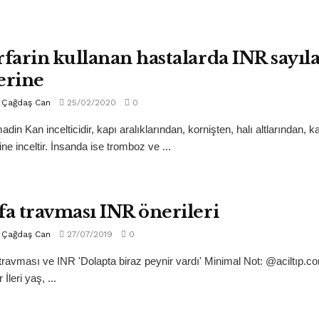
rfarin kullanan hastalarda INR sayıla
erine
Çağdaş Can
25/02/2020
0
din Kan incelticidir, kapı aralıklarından, kornişten, halı altlarından, k
ine inceltir. İnsanda ise tromboz ve ...
fa travması INR önerileri
Çağdaş Can
27/07/2019
0
travması ve INR 'Dolapta biraz peynir vardı' Minimal Not: @aciltıp.
 İleri yaş, ...