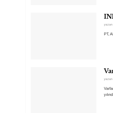
IN
yazan
PT, A
Va
yazan
Varfa
yılınd