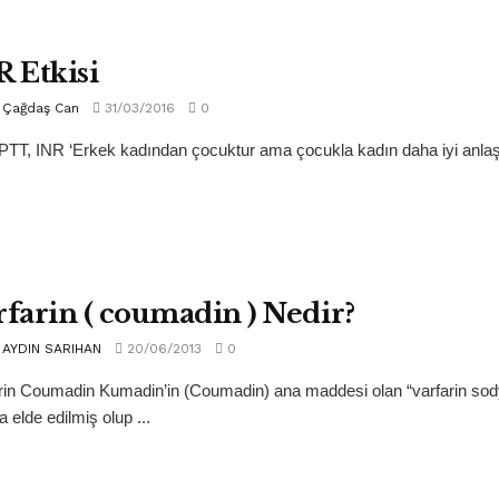
R Etkisi
Çağdaş Can
31/03/2016
0
PTT, INR ‘Erkek kadından çocuktur ama çocukla kadın daha iyi anlaşı
rfarin ( coumadin ) Nedir?
AYDIN SARIHAN
20/06/2013
0
rin Coumadin Kumadin’in (Coumadin) ana maddesi olan “varfarin sodyu
a elde edilmiş olup ...