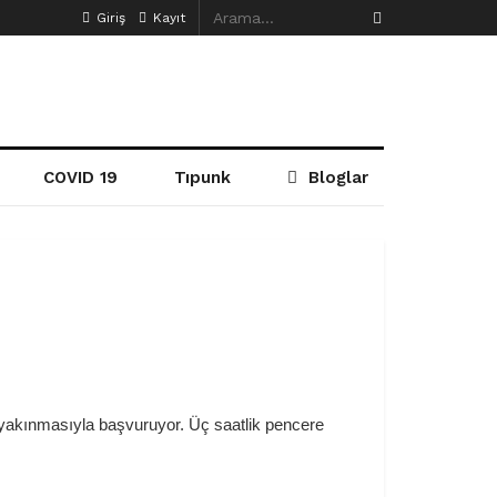
Giriş
Kayıt
COVID 19
Tıpunk
Bloglar
 yakınmasıyla başvuruyor. Üç saatlik pencere