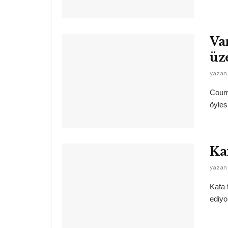
Va
üz
yazan
Couma
öyles
Ka
yazan
Kafa 
ediyor