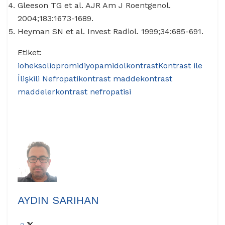
Gleeson TG et al. AJR Am J Roentgenol.
2004;183:1673-1689.
Heyman SN et al. Invest Radiol. 1999;34:685-691.
Etiket:
ioheksol
iopromid
iyopamidol
kontrast
Kontrast ile
İlişkili Nefropati
kontrast madde
kontrast
maddeler
kontrast nefropatisi
AYDIN SARIHAN