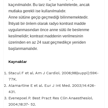
kaçınılmalıdır. Bu tarz ilaçlar hamilelerde, ancak
mutlaka gerekli ise kullanılmalıdır.
Anne sütüne geçip geçmediği bilinmemektedir.
İhtiyati bir önlem olarak radyo kontrast madde
uygulanmasından önce anne sütü ile beslenme
kesilmelidir; kontrast maddenin verilmesinin
üzerinden en az 24 saat geçmedikçe yeniden
başlanmamalıdır.
Kaynaklar
Stacul F et al. Am J Cardiol. 2006;98(suppl):59K-
77K.
Alamartine E et al. Eur J Int Med. 2003;14:426-
431.
Evenepoel P. Best Pract Res Clin Anaesthesiol.
2004;18:37- 52.