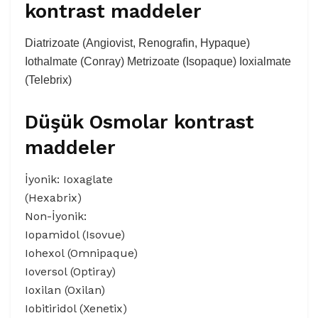
kontrast maddeler
Diatrizoate (Angiovist, Renografin, Hypaque)
Iothalmate (Conray) Metrizoate (Isopaque) Ioxialmate
(Telebrix)
Düşük Osmolar kontrast
maddeler
İyonik: Ioxaglate
(Hexabrix)
Non-İyonik:
Iopamidol (Isovue)
Iohexol (Omnipaque)
Ioversol (Optiray)
Ioxilan (Oxilan)
Iobitiridol (Xenetix)