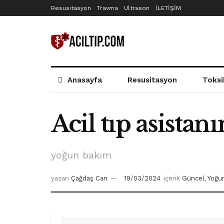
Resusitasyon
Travma
Ultrason
İLETİŞİM
Anasayfa
Resusitasyon
Toksi
Acil tıp asista
yoğun bakım
yazan
Çağdaş Can
19/03/2024
içerik
Güncel
,
Yoğu