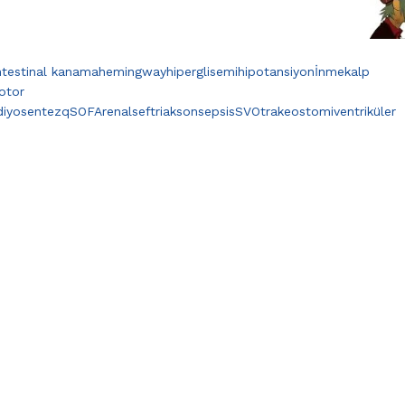
ntestinal kanama
hemingway
hiperglisemi
hipotansiyon
İnme
kalp
otor
diyosentez
qSOFA
renal
seftriakson
sepsis
SVO
trakeostomi
ventriküler