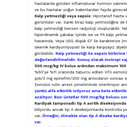
hastalarda görülen inflamatuvar hormon salınımı
ve bu hastalar yoğun bakımlardan fayda görece
Kalp yetmezliği veya sepsis:
Hipotansif hasta v
görüntüler var. Sanki biraz kalp yetmezliğine de 
kalp yetmezliği benzeri radyoloji oluşturabilir. 
hiperdinamik çabalar içinde ise ve PA kalp yetme
hasarında. Veya USG düşük EF ile karakterize (mer
iskemik kardiyomiyopati ile karşı karşıyayız diyebi
görülebilir.
Kalp yetmezliği ile sepsis birbirine 
değerlendirilmelidir. Sonuç olarak inotropi sa
500 mcg/kg IV bolus ardından maksimum 100 m
%50’ye %11 oranında taburcu edilen VFli esmolol 
şok/3 mg epinefrin/300 mg amiodaron sonrası es
Esmolol rutin arrest yönetiminde önerilmiyor ama 
çünkü alfa etkinlik istiyoruz ama beta etkinli
azaltıyor. Bazı üstatlar 500 mcg/kg bolusu so
Kardiyak tamponadlı tip A aortik diseksiyonda
biliyordu ancak tip A diseksiyonlarda kontrollü 
var.
Örneğin; ölmekte olan tip A diseke kardiya
var.