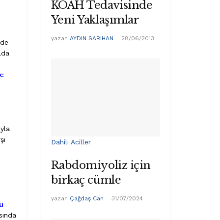
KOAH Tedavisinde
Yeni Yaklaşımlar
yazan
AYDIN SARIHAN
28/06/2013
 de
lda
k:
yla
şı
Dahili Aciller
Rabdomiyoliz için
birkaç cümle
yazan
Çağdaş Can
31/07/2024
u
sında