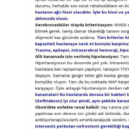
durumu, herhalde son sürat rahatsızlıkların en büyü
hastanın ağrı hissi olacaktır. İşte bu hissi ve
aklımızda olsun.
Serebrovasküler olayda kriterizasyon:
NIHSS s
bilmek gerek. Geniş damar tıkanıklığı tanısını 
düşme/el kas gücünde azalma.
Tüm kriterler k
kapasiteli hastaneye sevk et komutu karşımıza ç
Travma, epilepsi, intraserebral hemoraji, hi
GİS kanamada izin verilmiş hipotansiyon:
Tam 
Hipertansiyonun bu durumda yeri yok. Intraven
hastalara kan replasmanı yapılıyor, tansiyon 170’
düşüyor. Damarlar gergin teller gibi kasılıp ge
komplike oluyor. Tam da bu noktada MAP karşımı
karşıyayız. Öyle anlayışlı hipotansiyon denilen r
kanamaları! Bu hastalarda devasa bir bakteri
(Seftriakson) iyi olur şimdi, aynı şekilde kar
Obstrükte enfekte renal kalkül:
Vay canına çün
yapılması son derece zor çünkü adı üstünde, duru
antibiyoterapi/sıvı/anti-emetik/analjezik verelim,
isterseniz perkutan nefrostomi gerekliliği baş