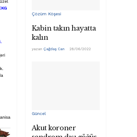
güzel
EKG
Çözüm Köşesi
Kabin takın hayatta
kalın
.
yazan
Çağdaş Can
28/06/2022
eri
k.
da
Güncel
Manisa
Akut koroner