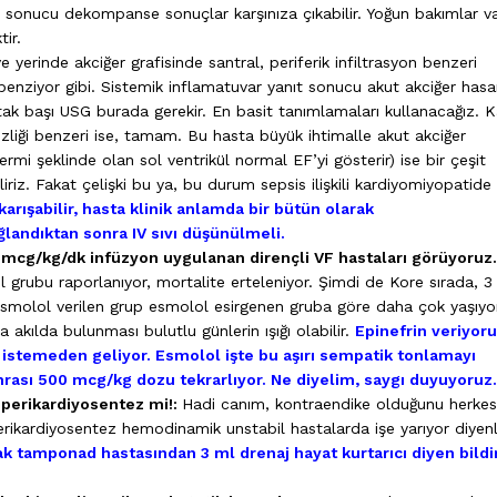
 sonucu dekompanse sonuçlar karşınıza çıkabilir. Yoğun bakımlar va
ktir.
e yerinde akciğer grafisinde santral, periferik infiltrasyon benzeri
benziyor gibi. Sistemik inflamatuvar yanıt sonucu akut akciğer hasa
Yatak başı USG burada gerekir. En basit tanımlamaları kullanacağız. 
zliği benzeri ise, tamam. Bu hasta büyük ihtimalle akut akciğer
mi şeklinde olan sol ventrikül normal EF’yi gösterir) ise bir çeşit
liriz. Fakat çelişki bu ya, bu durum sepsis ilişkili kardiyomiyopatide
karışabilir, hasta klinik anlamda bir bütün olarak
ğlandıktan sonra IV sıvı düşünülmeli.
cg/kg/dk infüzyon uygulanan dirençli VF hastaları görüyoruz.
grubu raporlanıyor, mortalite erteleniyor. Şimdi de Kore sırada, 3
molol verilen grup esmolol esirgenen gruba göre daha çok yaşıyor
akılda bulunması bulutlu günlerin ışığı olabilir.
Epinefrin veriyor
k istemeden geliyor. Esmolol işte bu aşırı sempatik tonlamayı
nrası 500 mcg/kg dozu tekrarlıyor. Ne diyelim, saygı duyuyoruz.
 perikardiyosentez mi!:
Hadi canım, kontraendike olduğunu herkes
perikardiyosentez hemodinamik unstabil hastalarda işe yarıyor diyen
k tamponad hastasından 3 ml drenaj hayat kurtarıcı diyen bildir