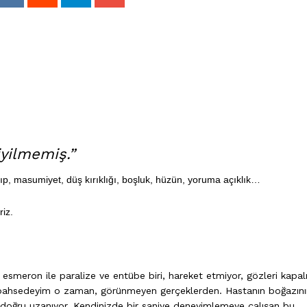
iyilmemiş.”
yıp, masumiyet, düş kırıklığı, boşluk, hüzün, yoruma açıklık…
riz.
 esmeron ile paralize ve entübe biri, hareket etmiyor, gözleri kapalı
n bahsedeyim o zaman, görünmeyen gerçeklerden. Hastanın boğazını
e doğru uzanıyor. Kendinizde bir saniye deneyimlemeye çalışan bu