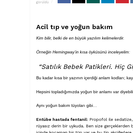
görüldü
Acil tıp ve yoğun bakım
Kim bilir, belki de en büyük yazılım kelimelerdir.
Örneğin Hemingway’in kısa öyküsünü inceleyelim:
“Satılık Bebek Patikleri. Hiç G
Bu kadar kısa bir yazının içerdiği anlam kodları; ka
Hepsini topladığımızda yoğun bir anlamı var diyebili
Aynı yoğun bakım tüyoları gibi…
Entübe hastada fentanil:
Propofol ile sedatize,
rüyasız derin bir uykuda. Ben size gerçeklerde
içinde kocaman bir tüp var ve bu tip akciğerler