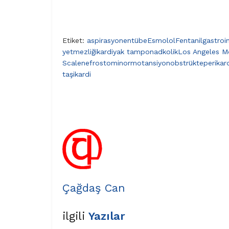
Etiket:
aspirasyon
entübe
Esmolol
Fentanil
gastroi
yetmezliği
kardiyak tamponad
kolik
Los Angeles M
Scale
nefrostomi
normotansiyon
obstrükte
perikar
taşikardi
Çağdaş Can
ilgili
Yazılar