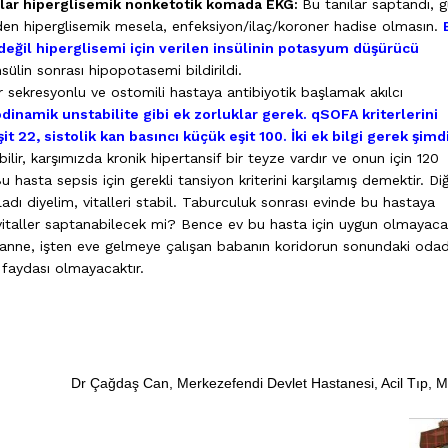
lar hiperglisemik nonketotik komada EKG:
Bu tanılar saptandı, 
den hiperglisemik mesela, enfeksiyon/ilaç/koroner hadise olmasın.
eğil hiperglisemi için verilen insülinin potasyum düşürücü
ülin sonrası hipopotasemi bildirildi.
r sekresyonlu ve ostomili hastaya antibiyotik başlamak akılcı
inamik unstabilite gibi ek zorluklar gerek. qSOFA kriterlerini
t 22, sistolik kan basıncı küçük eşit 100. İki ek bilgi gerek şimdi
lir, karşımızda kronik hipertansif bir teyze vardır ve onun için 120
hasta sepsis için gerekli tansiyon kriterini karşılamış demektir. Diğ
ladı diyelim
, vitalleri stabil. Taburculuk sonrası evinde bu hastaya
vitaller saptanabilecek mi? Bence ev bu hasta için uygun olmayaca
nne, işten eve gelmeye çalışan babanın koridorun sonundaki oda
e faydası olmayacaktır.
Dr Çağdaş Can, Merkezefendi Devlet Hastanesi, Acil Tıp, 