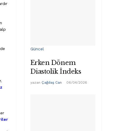
rdır
rı
Kalp
 de
Güncel
Erken Dönem
Diastolik İndeks
.
yazan
Çağdaş Can
06/04/2026
uz
ler
iler