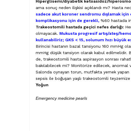
Hiperglisemi/diyabetik ketoasidoz/hiperosmo
ama sonuç neden ilişkisi açıklandı mı? Hasta ne
sadece akut koroner sendromu dışlamak için d
komplikasyonu için de gerekli,
%60 hastada ins
Trakeostomili hastada geçici nefes darlığı:
He
olmayacak.
Mukusta progresif artış/ateş/hemod
kullanabiliriz; GKS < 15, solunum hızı büyük eşi
Birincisi hastanın bazal tansiyonu 160 mmHg olabi
mmHg düşük tansiyon olarak kabul edilmelidir. Bu 
de, trakeostomili hasta aspirasyon sonrası rahat
bakılabilecek mi? Monitörize edilecek, anormal 
Salonda oynayan torun, mutfakta yemek yapan a
sepsis ile boğuşan yaşlı trakeostomili teyzemiz
Yoğun
Emergency medicine pearls