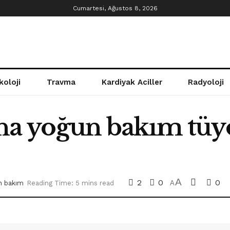
Cumartesi, Ağustos 8, 2026
koloji
Travma
Kardiyak Aciller
Radyoloji
nına yoğun bakım tüy
A
2
0
0
n bakım
Reading Time: 5 mins read
A