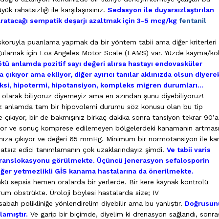
k rahatsızlığı ile karşılaşırsınız.
Sedasyon ile duyarsızlaştırılan
 yaratacağı sempatik deşarjı azaltmak için 3-5 mcg/kg
fentanil
koruyla puanlama yapmak da bir yöntem tabii ama diğer kriterleri
sorgulamak için Los Angeles Motor Scale (LAMS) var. Yüzde kayma/ko
ötü anlamda pozitif sayı değeri alırsa hastayı endovasküler
ıkıyor ama ekliyor, diğer ayırıcı tanılar aklınızda olsun diyere
poksi, hipotermi, hipotansiyon, kompleks migren durumları…
olarak biliyoruz diyemeyiz ama en azından şunu diyebiliyoruz!
öz anlamda tam bir hipovolemi durumu söz konusu olan bu tip
e çıkıyor, bir de bakmışınız birkaç dakika sonra tansiyon tekrar 90’a
vşiyor ve sonuç komprese edilemeyen bölgelerdeki kanamanın artması
za çıkıyor ve değeri 65 mmHg. Minimum bir normotansiyon ile kar
ahatsız edici tanımlamanın çok uzaklarındayız şimdi.
Ve tabii varis
 translokasyonu görülmekte. Üçüncü jenerasyon sefalosporin
aciğer yetmezlikli GİS kanama hastalarına da önerilmekte.
kü sepsis hemen oralarda bir yerlerde. Bir kere kaynak kontrolü
m obstrükte. Üroloji böylesi hastalarda size; IV
 sabah polikliniğe yönlendirelim diyebilir ama bu yanlıştır.
Doğrusun
lamıştır.
Ve garip bir biçimde, diyelim ki drenasyon sağlandı, sonra