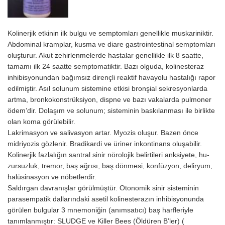
Kolinerjik etkinin ilk bulgu ve semptomları genellikle muskariniktir.
Abdominal kramplar, kusma ve diare gastrointestinal semptomları
oluşturur. Akut zehirlenmelerde hastalar genellikle ilk 8 saatte,
tamamı ilk 24 saatte semptomatiktir. Bazı olguda, kolinesteraz
inhibisyonundan bağımsız dirençli reaktif havayo­lu hastalığı rapor
edilmiştir. Asıl solunum sistemine etkisi bronşial sekresyonlarda
artma, bronkokonstrüksiyon, dispne ve bazı vakalarda pulmoner
ödem’dir. Dolaşım ve solunum; sisteminin baskılanması ile birlikte
olan koma görülebilir.
Lakrimasyon ve salivasyon artar. Myozis oluşur. Bazen önce
midriyozis gözlenir. Bradikardi ve üriner inkontinans oluşabilir.
Kolinerjik fazlalığın santral sinir nörolojik belirtileri anksiyete, hu­
zursuzluk, tremor, baş ağrısı, baş dönmesi, konfüzyon, deliryum,
halüsinasyon ve nöbetlerdir.
Saldırgan davranışlar görülmüştür. Otonomik sinir sisteminin
parasempatik dal­larındaki asetil kolinesterazın inhibisyonunda
görülen bulgular 3 mnemoniğin (anımsatıcı) baş harfleriyle
tanımlanmıştır: SLUDGE ve Killer Bees (Öldüren B’ler) (