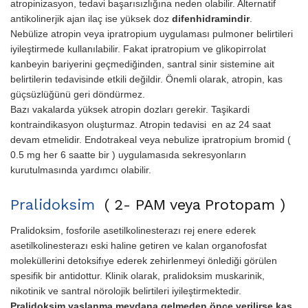
atropinizasyon, tedavi başarısızlığına neden olabilir. Alternatif
antikolinerjik ajan ilaç ise yüksek doz
difenhidramindir
.
Nebülize atropin veya ipratropium uygulaması pulmoner belirtileri
iyileştirmede kullanılabilir. Fakat ipratropium ve glikopirrolat
kanbeyin bariyerini geçmediğinden, santral sinir sistemine ait
belirtilerin tedavisinde etkili değildir. Önemli olarak, atropin, kas
güçsüzlüğünü geri döndürmez.
Bazı vakalarda yüksek atropin dozları gerekir. Taşikardi
kontraindikasyon oluşturmaz. Atropin tedavisi en az 24 saat
devam etmelidir. Endotrakeal veya nebulize ipratropium bromid (
0.5 mg her 6 saatte bir ) uygulamasıda sekresyonların
kurutulmasında yardımcı olabilir.
Pralidoksim
( 2- PAM veya Protopam )
Pralidoksim, fosforile asetilkolinesterazı rej enere ederek
asetilkolinesterazı eski haline geti­ren ve kalan organofosfat
moleküllerini detoksifıye ederek zehirlenme­yi önlediği görülen
spesifik bir antidottur. Klinik olarak, pralidoksim muskarinik,
nikotinik ve santral nörolojik belirtileri iyileştirmektedir.
Pralidoksim yaşlanma meydana gelmeden önce verilirse kas