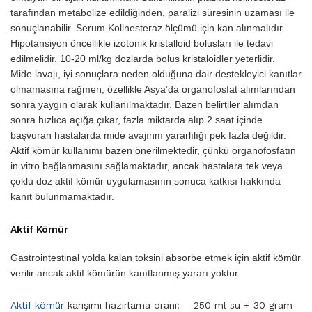
tarafından metabolize edildiğin­den, paralizi süresinin uzaması ile
sonuçlanabilir. Serum Kolinesteraz ölçümü için kan alınmalıdır.
Hipo­tansiyon öncellikle izotonik kristalloid bolusları ile tedavi
edilmelidir. 10-20 ml/kg dozlarda bolus kristaloidler yeterlidir.
Mide lavajı, iyi sonuçlara neden olduğuna dair destekleyici kanıtlar
olmamasına rağmen, özellikle Asya’da organofosfat alımlarından
sonra yaygın olarak kullanılmaktadır. Bazen belirtiler alımdan
sonra hızlıca açığa çıkar, fazla miktarda alıp 2 saat içinde
başvuran hastalarda mide avajınm yararlılığı pek fazla değildir.
Aktif kömür kullanımı bazen öne­rilmektedir, çünkü organofosfatın
in vitro bağlanmasını sağlamaktadır, ancak hastalara tek veya
çoklu doz aktif kömür uygulamasının sonuca katkısı hakkında
kanıt bulunmamaktadır.
Aktif Kömür
Gastrointestinal yolda kalan toksini absorbe etmek için aktif kömür
verilir ancak aktif kömürün kanıtlanmış yararı yoktur.
Aktif kömür
karışımı hazırlama oranı: 250 ml su + 30 gram