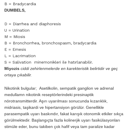
B = Bradycardia
DUMBELS,
D = Diarrhea and diaphoresis
U = Urination
M = Miosis
B = Bronchorrhea, bronchospasm, bradycardia
E = Emesis
L = Lacrimation
S = Salivation minemonikleri ile hatırlanabilir.
Miyozis
ciddi zehirlenmelerde en karekteristik belirtidir ve geç
ortaya çıkabilir.
Nikotinik bulgular; Asetilkolin, sempatik ganglion ve adrenal
medullamn nikotinik re­septörlerindeki presinaptik
nörotransmitterdir. Aşırı uyarılması sonu­cunda kızarıklık,
midriasis, taşikardi ve hipertansiyon görülür. Genel­likle
parasempatik uyarı baskındır, fakat karışık otonomik etkiler sıkça
görülmektedir. Başlangıçta fazla kolinerjik uyarı fasikülasyonları
stimüle eder, bunu takiben çok hafif veya tam paralize kadar