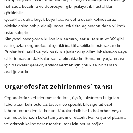
hafızada bozulma ve depresyon gibi psikiyatrik hastalıklar
görülebilir.
Çocuklar, daha küçük boyutlara ve daha düşük kolinesteraz
aktivitelesine sahip olduğundan, toksisite açısından daha yüksek
riske sahiptir.
Kimyasal savaşlarda kullanılan
soman, sarin, tabun
ve
VX
gibi
sinir gazları organofosfat içerikli inaktif asetilkolinesterazlar dır.
Bunlar hızlı etkili ve çok baskın ajanlar olup ölüm inhalasyon veya
ciltle temastan dakikalar sonra olmaktadır. Somanın yaşlanması
için dakikalar gerekir, antidot vermek için çok kısa bir zaman
aralığı vardır.
Organofosfat zehirlenmesi tanısı
Organoforfaz zehirlenmesinde tanı; öykü, toksidrom bulguları,
laboratuar kolinesteraz testleri ve spesifik bileşiğe ait özel
laboratuar testleri ile konur. Karakteristik bir hidrokarbon veya
sarımsak benzeri koku tanı yardımcı olabilir. Fonksiyonel plazma
ve eritrosit kolinesteraz testleri, tanı için ayrım sağlar.