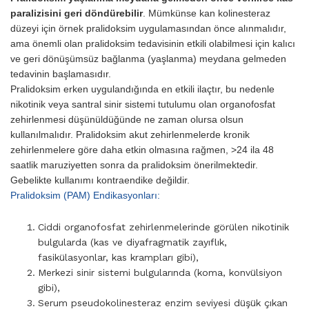
paralizisini geri döndürebilir
. Mümkünse kan kolinesteraz
düzeyi için örnek prali­doksim uygulamasından önce alınmalıdır,
ama önemli olan pralidok­sim tedavisinin etkili olabilmesi için kalıcı
ve geri dönüşümsüz bağlan­ma (yaşlanma) meydana gelmeden
tedavinin başlamasıdır.
Pralidoksim erken uygulandığında en etkili ilaçtır, bu nedenle
nikotinik veya santral sinir sistemi tutulumu olan organofosfat
zehirlenmesi düşünüldüğünde ne zaman olursa olsun
kullanılmalıdır. Pralidoksim akut zehirlenmelerde kronik
zehirlenmelere göre daha etkin olmasına rağmen, >24 ila 48
saatlik maruziyetten sonra da pralidoksim öneril­mektedir.
Gebelikte kullanımı kontraendike değildir.
Pralidoksim (PAM) Endikasyonları:
Ciddi organofosfat zehirlenmelerinde görülen nikotinik
bulgularda (kas ve diyafragmatik zayıflık,
fasikülasyonlar, kas krampları gibi),
Merkezi sinir sistemi bulgularında (koma, konvülsiyon
gibi),
Serum pseudokolinesteraz enzim seviyesi düşük çıkan