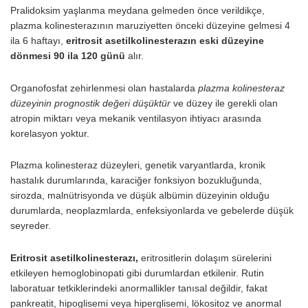
Pralidoksim yaşlanma meydana gelmeden önce verildikçe,
plazma kolinesterazının maruziyetten önceki düzeyine gelmesi 4
ila 6 haftayı,
eritrosit asetilkolinesterazın eski düzeyine
dönmesi 90 ila 120 günü
alır.
Organofosfat zehirlenmesi olan hastalarda
plazma kolinesteraz
düzeyinin prognostik değeri düşüktür
ve düzey ile gerekli olan
atropin miktarı veya mekanik ventilasyon ihtiyacı arasında
korelasyon yoktur.
Plazma kolinesteraz düzeyleri, genetik varyantlarda, kronik
hastalık durumlarında, karaciğer fonksiyon bozukluğunda,
sirozda, malnütrisyonda ve düşük albümin düzeyinin olduğu
durumlarda, neoplazmlarda, enfeksiyonlarda ve gebe­lerde düşük
seyreder.
Eritrosit asetilkolinesterazı,
eritrositlerin dolaşım­ sürelerini
etkileyen hemoglobinopati gibi durumlardan etkilenir. Rutin
laboratuar tetkiklerindeki anormallikler tanısal değildir, fakat
pankreatit, hipoglisemi veya hiperglisemi, lökositoz ve anormal