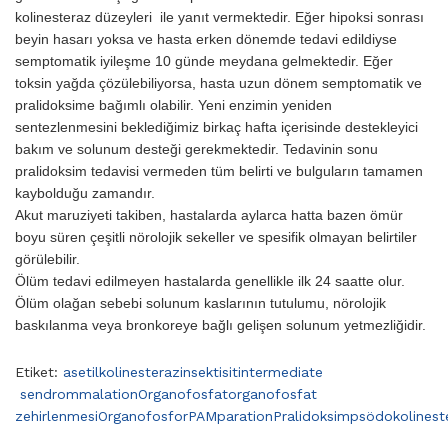
kolinesteraz düzeyleri ile yanıt vermektedir. Eğer hipoksi sonrası
beyin hasarı yoksa ve hasta erken dönemde tedavi edildiyse
semptomatik iyileşme 10 günde mey­dana gelmektedir. Eğer
toksin yağda çözülebiliyorsa, hasta uzun dönem semptomatik ve
pralidoksime bağımlı olabilir. Yeni enzimin yeniden
sentezlenmesini beklediğimiz birkaç hafta içerisinde destekleyici
bakım ve solunum desteği gerekmektedir. Tedavinin sonu
pralidoksim tedavisi vermeden tüm belirti ve bulguların tamamen
kaybolduğu zamandır.
Akut maruziyeti takiben, hastalarda aylarca hatta bazen ömür
boyu süren çeşitli nörolojik sekeller ve spesifik olmayan belirtiler
görülebilir.
Ölüm tedavi edilmeyen hastalarda genellikle ilk 24 saatte olur.
Ölüm olağan sebebi solunum kaslarının tutulumu, nörolojik
baskılanma veya bronkoreye bağlı gelişen solunum yetmezliğidir.
Etiket:
asetilkolinesteraz
insektisit
intermediate
sendrom
malation
Organofosfat
organofosfat
zehirlenmesi
Organofosfor
PAM
paration
Pralidoksim
psödokolinest