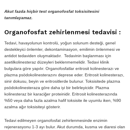
Akut fazda hiçbir test organofosfat toksisitesini
tanımlayamaz.
Organofosfat zehirlenmesi tedavisi :
Tedavi, havayolunun kontrolü, yoğun solunum desteği, genel
destekleyici önlemler, dekontaminasyon, emilimin önlenmesi ve
anti­dot tedaviden oluşmaktadır. Tedavinin başlanması için
asetilkolinesteraz düzeyleri beklenmemelidir. Tedavi klinik
bulgulara göre yapılır. Organofosfatlar eritrosit kolinesterazı ve
plazma psödokolinesterazını deprese eder. Eritrosit kolinesterazı,
sinir dokusu, beyin ve eritrositlerde bulunur. Toksisitede plazma
psödokolinesteraza göre daha iyi bir belirleyicidir. Plazma
kolinesteraz bir karaciğer proteinidir. Eritrosit kolinesterazında
%50 veya daha fazla azalma hafif toksisite ile uyumlu iken, %90
azalma ağır toksisiteyi gösterir.
Tedavi edilmeyen organofosfat zehirlenmesinde enzimin
rejenerasyonu 1-3 ayı bulur. Akut durumda, kusma ve diaresi olan