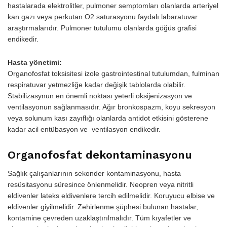
hastalarada elektrolitler, pulmoner semptomları olanlarda arteriyel
kan gazı veya perkutan O2 saturasyonu faydalı labaratuvar
araştırmalarıdır. Pulmoner tutulumu olanlarda göğüs grafisi
endikedir.
Hasta yönetimi:
Organofosfat toksisitesi izole gastrointestinal tutulumdan, fulminan
respiratuvar yetmezliğe kadar değişik tablolarda olabilir.
Stabilizasynun en önemli noktası yeterli oksijenizasyon ve
ventilasyonun sağlanmasıdır. Ağır bronkospazm, koyu sekresyon
veya solunum kası zayıflığı olanlarda antidot etkisini gösterene
kadar acil entübasyon ve ventilasyon endikedir.
Organofosfat dekontaminasyonu
Sağlık çalışanlarının sekonder kontaminasyonu, hasta
resüsitasyonu süresince önlenmelidir. Neopren veya nitritli
eldivenler lateks eldivenlere tercih edilmelidir. Koruyucu elbise ve
eldivenler giyilmelidir. Zehirlenme şüphesi bulunan hastalar,
kontamine çevreden uzaklaştırılmalıdır. Tüm kıyafetler ve