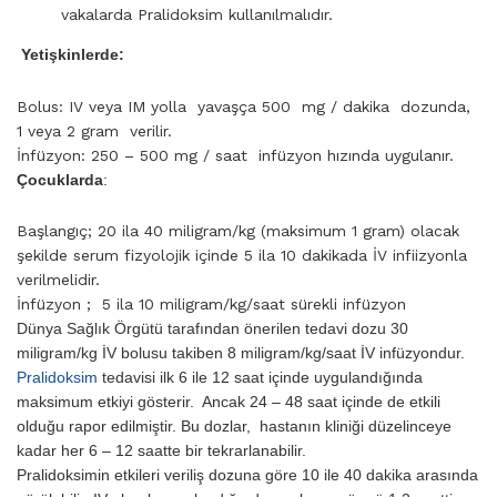
vakalarda Pralidoksim kullanılmalıdır.
Yetişkinlerde:
Bolus: IV veya IM yolla yavaşça 500 mg / dakika dozunda,
1 veya 2 gram verilir.
İnfüzyon: 250 – 500 mg / saat infüzyon hızında uygulanır.
Çocuklarda
:
Başlangıç; 20 ila 40 milig­ram/kg (maksimum 1 gram) olacak
şekilde serum fizyolojik içinde 5 ila 10 dakikada İV infiizyonla
verilmelidir.
İnfüzyon ; 5 ila 10 miligram/kg/saat sürek­li infüzyon
Dünya Sağlık Örgütü tarafından önerilen tedavi dozu 30
miligram/kg İV bolusu takiben 8 miligram/kg/saat İV infüzyondur.
Pralidoksim
tedavisi ilk 6 ile 12 saat içinde uygulandığında
maksimum etkiyi gösterir. Ancak 24 – 48 saat içinde de etkili
olduğu rapor edilmiştir. Bu dozlar, hastanın kliniği düzelinceye
kadar her 6 – 12 saatte bir tekrarlanabilir.
Pralidoksimin etkileri veriliş dozuna göre 10 ile 40 dakika arasında