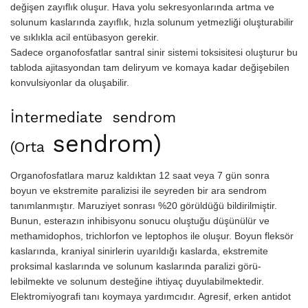
değişen zayıflık oluşur. Hava yolu sekresyonlarında artma ve
solunum kaslarında zayıflık, hızla solunum yetmezliği oluşturabilir
ve sıklıkla acil entübasyon gerekir.
Sadece organofosfatlar santral sinir sistemi toksisitesi oluşturur bu
tabloda ajitasyondan tam deliryum ve komaya kadar değişebilen
konvulsiyonlar da oluşabilir.
İntermediate sendrom
sendrom)
(Orta
Organofosfatlara maruz kaldıktan 12 saat veya 7 gün sonra
boyun ve ekstremite paralizisi ile seyreden bir ara sendrom
tanımlanmıştır. Maruziyet sonrası %20 görüldüğü bildirilmiştir.
Bunun, esterazın inhibisyonu sonucu oluştuğu düşünülür ve
methamidophos, trichlorfon ve leptophos ile oluşur. Boyun fleksör
kaslarında, kraniyal sinirlerin uyarıldığı kaslarda, ekstremite
proksimal kaslarında ve solunum kaslarında paralizi görü­
lebilmekte ve solunum desteğine ihtiyaç duyulabilmektedir.
Elektromiyografi tanı koymaya yardımcıdır. Agresif, erken antidot