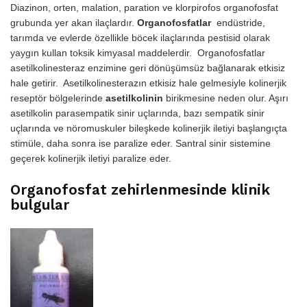
Diazinon, orten, malation, paration ve klorpirofos organofosfat
grubunda yer akan ilaçlardır.
Organofosfatlar
endüstride,
tarımda ve evlerde özellikle böcek ilaçlarında pestisid olarak
yaygın kullan toksik kimyasal maddelerdir. Organofosfatlar
asetilkolinesteraz enzimine geri dönüşümsüz bağlanarak etkisiz
hale getirir. Asetilkolinesterazın etkisiz hale gelmesiyle kolinerjik
reseptör bölgelerinde
asetilkolinin
birikmesine neden olur. Aşırı
asetilkolin parasempatik sinir uçlarında, bazı sempatik sinir
uçlarında ve nöromuskuler bileşkede kolinerjik iletiyi başlangıçta
stimüle, daha sonra ise paralize eder. Santral sinir sistemine
geçerek kolinerjik iletiyi paralize eder.
Organofosfat zehirlenmesinde klinik
bulgular