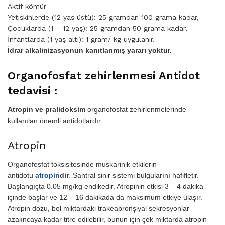
Aktif kömür
Yetişkinlerde (12 yaş üstü): 25 gramdan 100 grama kadar,
Çocuklarda (1 – 12 yaş): 25 gramdan 50 grama kadar,
İnfantlarda (1 yaş altı): 1 gram/ kg uygulanır.
İdrar alkalinizasyonun kanıtlanmış yararı yoktur.
Organofosfat zehirlenmesi
Antidot
tedavisi :
Atropin ve pralidoksim
organofosfat zehirlenmelerinde
kullanılan önemli antidotlardır.
Atropin
Organofosfat toksisitesinde muskarinik etkilerin
antidotu
atropin
dir
. Santral sinir sistemi bulgularını hafifletir.
Başlangıçta 0.05 mg/kg endikedir. Atropinin etkisi 3 – 4 dakika
içinde başlar ve 12 – 16 dakikada da maksimum etkiye ulaşır.
Atropin dozu, bol miktardaki trakeabronşiyal sekresyonlar
azalıncaya kadar titre edilebilir, bunun için çok miktarda atropin