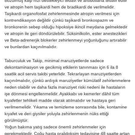
Bozulmuş kalp hızı destekleyi­ci tedavi ve antidotlarla tedavi edilir
ve atropin hem taşikardi hem de bradikardi de verilmelidir.
Taşikardi organofosfat zehirlenmesinde atropin verilmesi için
kontrendikasyon değildir çünkü taşikardi bronkospazm ve
bronkorenin sebep olduğu hipoksiye ikincil meyda­na gelmektedir
ve atropin ile geri döndürülebilir. Süksinilkolin, ester anestezikleri
ve Beta-adrenerjik blokerler zehirlenmeyi yoğunluğunu artırabilir
ve bunlardan kaçınılmalıdır.
Taburculuk ve Takip, minimal maruziyetlerde sadece
dekontaminas­yon ve gecikmiş etkilerin tanınması için 6 ila 8
saatlik acil servis takibi yeterlidir. Tekrarlayan maruziyetlerden
kaçınılmalıdır, çünkü ardışık maruziyetler kümülatif zehirlenmelere
neden olabilir ve daha fazla maru­ziyet riski nedeni ile hastaların
işe dönmesi engellenmelidir. Ayakkabı ve kemerler dâhil tüm
kıyafetler tehlikeli madde olarak atılmalıdır ve hasta­ya geri
verilmemelidir. Yıkama ve temizleme sonrasında bile, kontamine
kıyafet ve deri giysiler yoluyla zehirlenmenin nüks ettiği
görülmüştür.
Yoğun bakıma yatış sadece önemli zehirlenmeler için
gerekmektedir. Çoğu hasta pralidoksim tedavisine 48 saatte artan