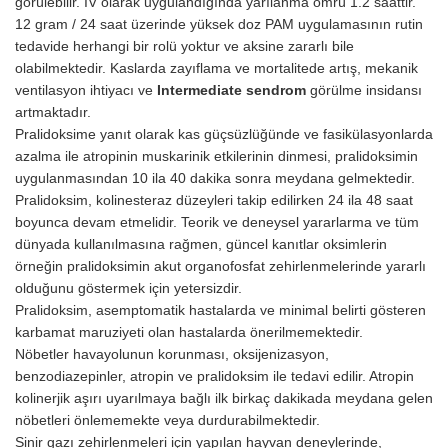
görülebilir. IV olarak uygulandığında yarılanma ömrü 1.2 saattir.
12 gram / 24 saat üzerinde yüksek doz PAM uygulamasının rutin
tedavide herhangi bir rolü yoktur ve aksine zararlı bile
olabilmektedir. Kaslarda zayıflama ve mortalitede artış, mekanik
ventilasyon ihtiyacı ve
Intermediate sendrom
görülme insidansı
artmaktadır.
Pralidoksime yanıt olarak kas güçsüzlüğünde ve fasikülasyonlarda
azalma ile atropinin muskarinik etkilerinin dinmesi, pralidoksimin
uygulanmasından 10 ila 40 dakika sonra meydana gelmektedir.
Pralidoksim, kolinesteraz düzeyleri takip edilirken 24 ila 48 saat
boyunca devam etmelidir. Teorik ve deneysel yararlarma ve tüm
dünyada kullanılmasına rağmen, güncel kanıtlar oksimlerin
örneğin pralidoksimin akut organofosfat zehirlenmelerinde yararlı
olduğunu göstermek için ye­tersizdir.
Pralidoksim, asemptomatik hastalarda ve minimal belirti gösteren
karbamat maruziyeti olan hastalarda önerilmemektedir.
Nöbetler havayolunun korunması, oksijenizasyon,
benzodiazepinler, atropin ve pralidoksim ile tedavi edilir. Atropin
kolinerjik aşırı uyarılmaya bağlı ilk birkaç dakikada meydana gelen
nöbetleri önle­memekte veya durdurabilmektedir.
Sinir gazı zehirlenmeleri için yapılan hayvan deneylerinde,