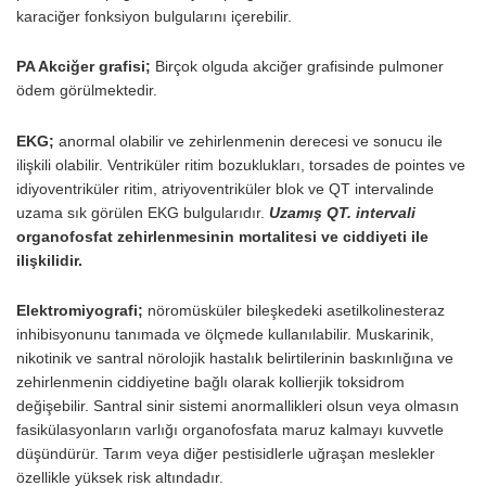
karaciğer fonksiy­on bulgularını içerebilir.
PA Akciğer grafisi;
Birçok olguda akciğer grafisinde pulmoner
ödem görülmektedir.
EKG;
anormal olabilir ve zehirlenmenin derecesi ve sonucu ile
ilişkili olabilir. Ventriküler ritim bozuklukları, torsades de pointes ve
idiyoventriküler ritim, atriyoventriküler blok ve QT intervalinde
uzama sık görülen EKG bulgularıdır.
Uzamış QT. intervali
organofosfat zehirlenmesinin mortalitesi ve ciddiyeti ile
ilişkilidir.
Elektromiyografi;
nöromüsküler bileşkedeki asetilkolinesteraz
inhibisyonunu tanımada ve ölçmede kullanılabilir. Muskarinik,
nikotinik ve santral nörolojik hastalık belirtilerinin baskınlığına ve
zehirlenmenin ciddiyetine bağlı olarak ko­llierjik toksidrom
değişebilir. Santral sinir sistemi anormallikleri olsun veya olmasın
fasikülasyonların varlığı organofosfata maruz kalmayı kuvvetle
düşündürür. Tarım veya diğer pestisidlerle uğraşan meslekler
özellikle yüksek risk altındadır.