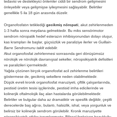
tedavisi ve destekleyici önlemler ciddi bir sendrom gelişmesini
önleyebilir veya gelişmişse iyileşmesini sağlayabilir. Belirtiler
genellikle 5 ila 18 gün arasında düzelir.
Organofosfatın tetiklediği
gecikmiş nöropati
, akut zehirlenmeden
1-3 hafta sonra meydana gelmektedir. Bu miks sensörimotor
sendrom nöropatik hedef esterazın inhibisyonundan dolayı oluşur,
kas krampları ile başlar, güçsüzlük ve paraliziye ilerler ve
Guillain-
Barre Sendromunu taklit edebilir.
Akut organofosfat zehirlenmesi sonrasında geri dönüşümsüz
nöro­lojik ve nörolojik davranışsal sekeller, nöropsikiyatrik defisitleri
ve paralizileri içermektedir.
Yağda çözünen birçok organofosfat acil zehirlenme belirti­leri
göstermese de, gecikmiş sekellere neden olabilmektedir.
Düşük evreli kronik organofosfat maruziyeti, çiftlik çalışanlarında,
pestisid üretim tesisi işçilerinde, pestisid imha edicilerinde ve
kolinerjik oftalmolojik ilaç alan hastalarda görülebilmektedir.
Belirtiler ve bulgular daha az dramatiktir ve spesifik değildir, çeşitli
derecelerde baş ağrısı, bulantı, halsizlik, ishal, veya yorgunluk ve
belirsiz bir kolinerjik sendrom görülebilir. Kronik maruziyette
nöropsikiyatrik etkiler tanımlanmıştır. Bilişsel fonksiyon bozuklu­ğu,