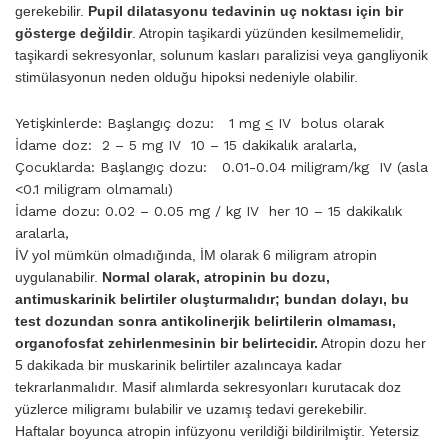
gerekebilir.
Pu­pil dilatasyonu tedavinin uç noktası için bir
gösterge değildir
. Atropin taşikardi yüzünden kesilmemelidir,
taşikardi sekresyonlar, solunum kasları paralizisi veya gangliyonik
stimülasyonun neden olduğu hipoksi nedeniyle olabilir.
Yetişkinlerde: Başlangıç dozu: 1 mg
<
IV bolus olarak
İdame doz: 2 – 5 mg IV 10 – 15 dakikalık aralarla,
Çocuklarda: Başlangıç dozu: 0.01-0.04 miligram/kg IV (asla
<0.1 miligram olmamalı)
İdame dozu: 0.02 – 0.05 mg / kg IV her 10 – 15 dakikalık
aralarla,
İV yol mümkün olmadığında, İM olarak 6 miligram atropin
uygulanabilir.
Normal ola­rak, atropinin bu dozu,
antimuskarinik belirtiler oluşturmalıdır; bundan dolayı, bu
test dozundan sonra antikolinerjik belirtilerin olmaması,
orga­nofosfat zehirlenmesinin bir belirtecidir.
Atropin dozu her
5 dakikada bir muskarinik belirtiler azalıncaya kadar
tekrarlanmalıdır. Masif alımlarda sekresyonları kurutacak doz
yüzlerce miligramı bulabilir ve uzamış teda­vi gerekebilir.
Haftalar boyunca atropin infüzyonu verildiği bildirilmiştir. Yetersiz