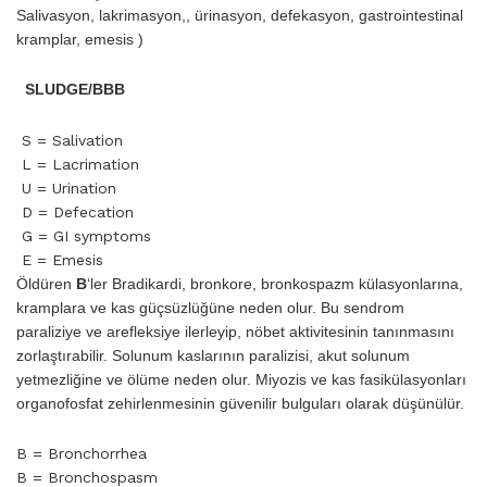
Salivasyon, lakrimasyon,, ürinasyon, defekasyon, gastrointestinal
kramplar, emesis )
SLUDGE/BBB
S = Salivation
L = Lacrimation
U = Urination
D = Defecation
G = GI symptoms
E = Emesis
Öldüren
B
‘ler Bradikardi, bronkore, bronkospazm külasyonlarına,
kramplara ve kas güçsüzlüğüne neden olur. Bu sendrom
paraliziye ve arefleksiye ilerleyip, nöbet aktivitesinin tanınmasını
zorlaştırabilir. Solunum kaslarının paralizisi, akut solunum
yetmezliği­ne ve ölüme neden olur. Miyozis ve kas fasikülasyonları
organofosfat zehirlenmesinin güvenilir bulguları olarak düşünülür.
B = Bronchorrhea
B = Bronchospasm