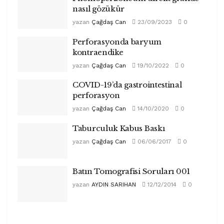
nasıl gözükür
yazan
Çağdaş Can
23/09/2023
0
Perforasyonda baryum
kontraendike
yazan
Çağdaş Can
19/10/2022
0
COVID-19’da gastrointestinal
perforasyon
yazan
Çağdaş Can
14/10/2020
0
Taburculuk Kabus Baskı
yazan
Çağdaş Can
06/06/2017
0
Batın Tomografisi Soruları 001
yazan
AYDIN SARIHAN
12/12/2014
0