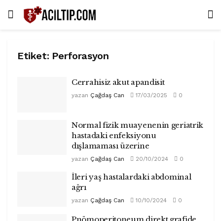
Etiket:
Perforasyon
Cerrahisiz akut apandisit
yazan
Çağdaş Can
17/03/2025
0
Normal fizik muayenenin geriatrik
hastadaki enfeksiyonu
dışlamaması üzerine
yazan
Çağdaş Can
20/10/2024
0
İleri yaş hastalardaki abdominal
ağrı
yazan
Çağdaş Can
10/10/2024
0
Pnömoperitoneum direkt grafide