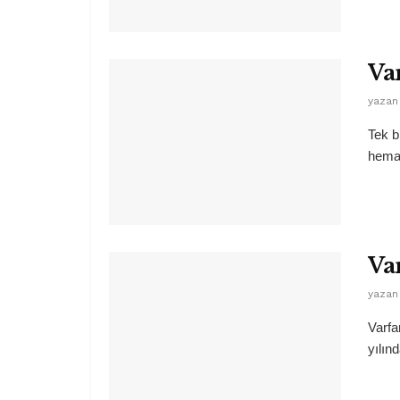
Va
yazan
Tek b
hemat
Va
yazan
Varfa
yılınd