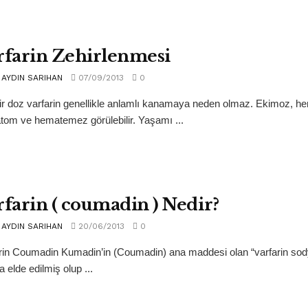
rfarin Zehirlenmesi
AYDIN SARIHAN
07/09/2013
0
ir doz varfarin genellikle anlamlı kanamaya neden olmaz. Ekimoz, he
om ve hematemez görülebilir. Yaşamı ...
rfarin ( coumadin ) Nedir?
AYDIN SARIHAN
20/06/2013
0
rin Coumadin Kumadin’in (Coumadin) ana maddesi olan “varfarin sodyu
a elde edilmiş olup ...