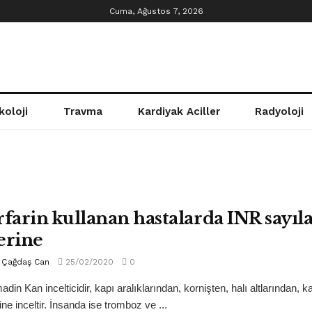
Cuma, Ağustos 7, 2026
koloji
Travma
Kardiyak Aciller
Radyoloji
rfarin kullanan hastalarda INR sayıla
erine
Çağdaş Can
25/02/2020
0
din Kan incelticidir, kapı aralıklarından, kornişten, halı altlarından, k
ine inceltir. İnsanda ise tromboz ve ...