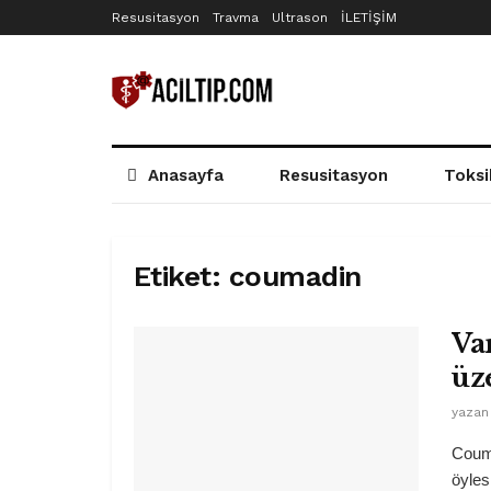
Resusitasyon
Travma
Ultrason
İLETİŞİM
Anasayfa
Resusitasyon
Toksi
Etiket:
coumadin
Va
üz
yazan
Couma
öyles