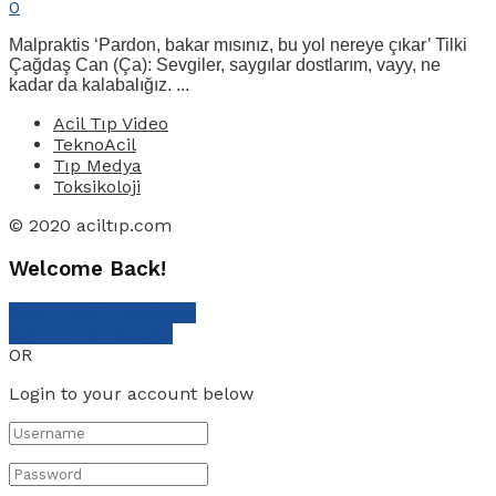
0
Malpraktis ‘Pardon, bakar mısınız, bu yol nereye çıkar’ Tilki
Çağdaş Can (Ça): Sevgiler, saygılar dostlarım, vayy, ne
kadar da kalabalığız. ...
Acil Tıp Video
TeknoAcil
Tıp Medya
Toksikoloji
© 2020 aciltıp.com
Welcome Back!
Sign In with Facebook
Sign In with Google
OR
Login to your account below