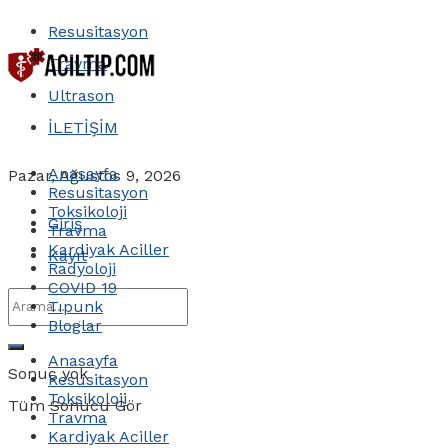
Resusitasyon
Travma
Ultrason
İLETİŞİM
Anasayfa
Pazar, Ağustos 9, 2026
Resusitasyon
Toksikoloji
Giriş
Travma
Kardiyak Aciller
Kayıt
Radyoloji
COVID 19
Tıpunk
Bloglar
Anasayfa
Sonuç yok
Resusitasyon
Toksikoloji
Tüm Sonucu Gör
Travma
Kardiyak Aciller