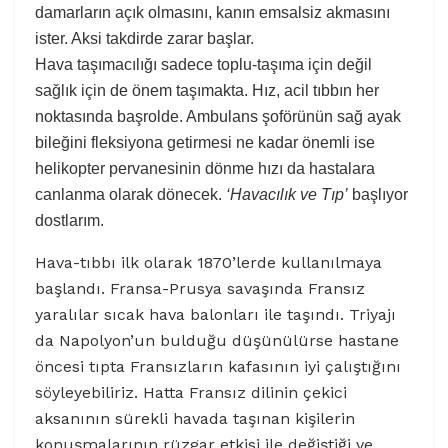
damarların açık olmasını, kanın emsalsiz akmasını
ister. Aksi takdirde zarar başlar.
Hava taşımacılığı sadece toplu-taşıma için değil
sağlık için de önem taşımakta. Hız, acil tıbbın her
noktasında başrolde. Ambulans şoförünün sağ ayak
bileğini fleksiyona getirmesi ne kadar önemli ise
helikopter pervanesinin dönme hızı da hastalara
canlanma olarak dönecek.
‘Havacılık ve Tıp’
başlıyor
dostlarım.
Hava-tıbbı ilk olarak 1870’lerde kullanılmaya
başlandı. Fransa-Prusya savaşında Fransız
yaralılar sıcak hava balonları ile taşındı. Triyajı
da Napolyon’un bulduğu düşünülürse hastane
öncesi tıpta Fransızların kafasının iyi çalıştığını
söyleyebiliriz. Hatta Fransız dilinin çekici
aksanının sürekli havada taşınan kişilerin
konuşmalarının rüzgar etkisi ile değiştiği ve