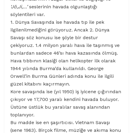
‘Jö,Ji,…’
seslerinin havada olgunlaştığı
söylentileri var.
1. Dünya Savaşında ise havada tıp ile pek
ilgilenilmediğini görüyoruz. Ancak 2. Dünya
Savaşı söz konusu ise şöyle bir destur
çekiyoruz. 1.4 milyon yaralı hava ile taşınmış ve
bunlardan sadece 46’sı hava kazasında ölmüş.
Hava tıbbının klasiği olan helikopter ilk olarak
1944 yılında Burma’da kullanıldı. George
Orwell’in Burma Günleri adında konu ile ilgili
güzel kitabını kaçırmayın.
Kore savaşında ise (yıl 1950) iş iyicene çığırından
çıkıyor ve 17,700 yaralı kendini havada buluyor.
Üstüne üstlük bu yaralılar savaş alanından
toplanıyor.
Bu madde ise en şaşırtıcısı. Vietnam Savaşı
(sene 1963). Birçok filme, müziğe ve akıma konu