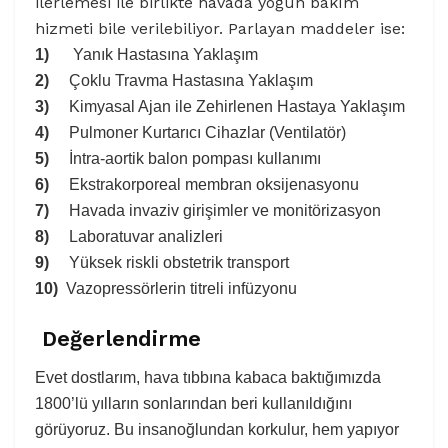
ilerlemesi ile birlikte havada yoğun bakım
hizmeti bile verilebiliyor. Parlayan maddeler ise:
1)
Yanık Hastasına Yaklaşım
2)
Çoklu Travma Hastasına Yaklaşım
3)
Kimyasal Ajan ile Zehirlenen Hastaya Yaklaşım
4)
Pulmoner Kurtarıcı Cihazlar (Ventilatör)
5)
İntra-aortik balon pompası kullanımı
6)
Ekstrakorporeal membran oksijenasyonu
7)
Havada invaziv girişimler ve monitörizasyon
8)
Laboratuvar analizleri
9)
Yüksek riskli obstetrik transport
10)
Vazopressörlerin titreli infüzyonu
Değerlendirme
Evet dostlarım, hava tıbbına kabaca baktığımızda
1800’lü yılların sonlarından beri kullanıldığını
görüyoruz. Bu insanoğlundan korkulur, hem yapıyor