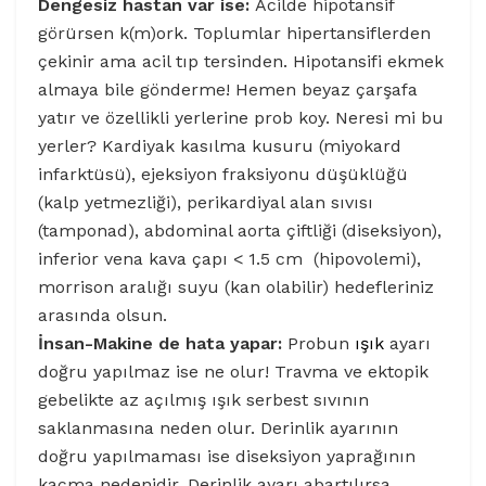
Dengesiz hastan var ise:
Acilde hipotansif
görürsen k(m)ork. Toplumlar hipertansiflerden
çekinir ama acil tıp tersinden. Hipotansifi ekmek
almaya bile gönderme! Hemen beyaz çarşafa
yatır ve özellikli yerlerine prob koy. Neresi mi bu
yerler? Kardiyak kasılma kusuru (miyokard
infarktüsü), ejeksiyon fraksiyonu düşüklüğü
(kalp yetmezliği), perikardiyal alan sıvısı
(tamponad), abdominal aorta çiftliği (diseksiyon),
inferior vena kava çapı < 1.5 cm (hipovolemi),
morrison aralığı suyu (kan olabilir) hedefleriniz
arasında olsun.
İnsan-Makine de hata yapar:
Probun
ışık
ayarı
doğru yapılmaz ise ne olur! Travma ve ektopik
gebelikte az açılmış ışık serbest sıvının
saklanmasına neden olur. Derinlik ayarının
doğru yapılmaması ise diseksiyon yaprağının
kaçma nedenidir. Derinlik ayarı abartılırsa