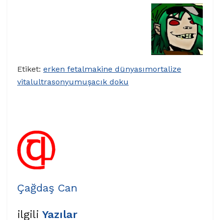
Etiket:
erken fetal
makine dünyası
mortalize
vital
ultrason
yumuşacık doku
Çağdaş Can
ilgili
Yazılar