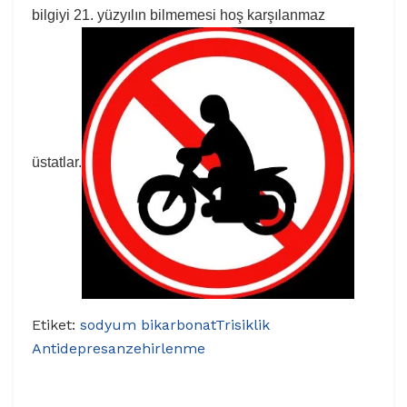
bilgiyi 21. yüzyılın bilmemesi hoş karşılanmaz
üstatlar.
Etiket:
sodyum bikarbonat
Trisiklik
Antidepresan
zehirlenme