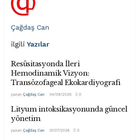
Çağdaş Can
ilgili
Yazılar
Resüsitasyonda İleri
Hemodinamik Vizyon:
Transözofageal Ekokardiyografi
yazan
Çağdaş Can
04/08/2026
0
Lityum intoksikasyonunda güncel
yönetim
yazan
Çağdaş Can
31/07/2026
0