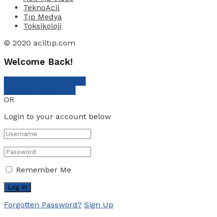
TeknoAcil
Tıp Medya
Toksikoloji
© 2020 aciltıp.com
Welcome Back!
Sign In with Facebook
Sign In with Google
OR
Login to your account below
Remember Me
Forgotten Password?
Sign Up