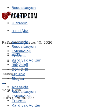
Resusitasyon
Travma
Ultrason
İLETİŞİM
Anasayfa
Pazartesi, Ağustos 10, 2026
Resusitasyon
Toksikoloji
Giriş
Travma
Kardiyak Aciller
Kayıt
Radyoloji
COVID 19
Tıpunk
Bloglar
Anasayfa
Sonuç yok
Resusitasyon
Toksikoloji
Tüm Sonucu Gör
Travma
Kardiyak Aciller