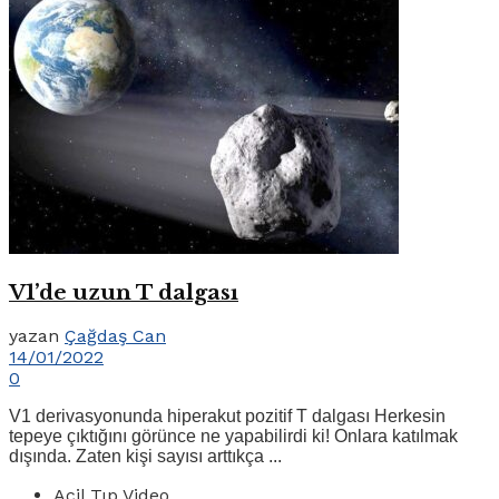
V1’de uzun T dalgası
yazan
Çağdaş Can
14/01/2022
0
V1 derivasyonunda hiperakut pozitif T dalgası Herkesin
tepeye çıktığını görünce ne yapabilirdi ki! Onlara katılmak
dışında. Zaten kişi sayısı arttıkça ...
Acil Tıp Video