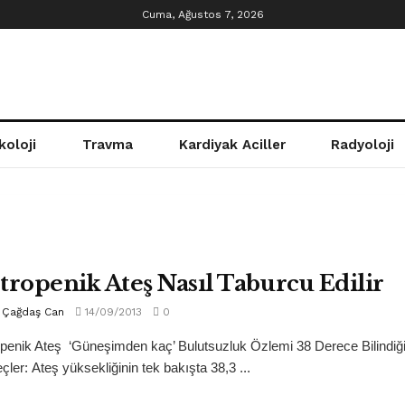
Cuma, Ağustos 7, 2026
koloji
Travma
Kardiyak Aciller
Radyoloji
tropenik Ateş Nasıl Taburcu Edilir
Çağdaş Can
14/09/2013
0
penik Ateş ‘Güneşimden kaç’ Bulutsuzluk Özlemi 38 Derece Bilindiği g
teçler: Ateş yüksekliğinin tek bakışta 38,3 ...