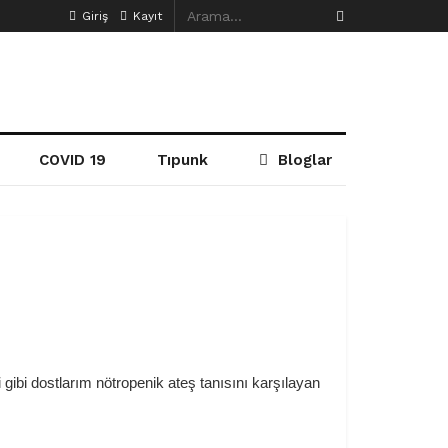
Giriş
Kayıt
COVID 19
Tıpunk
Bloglar
ibi dostlarım nötropenik ateş tanısını karşılayan