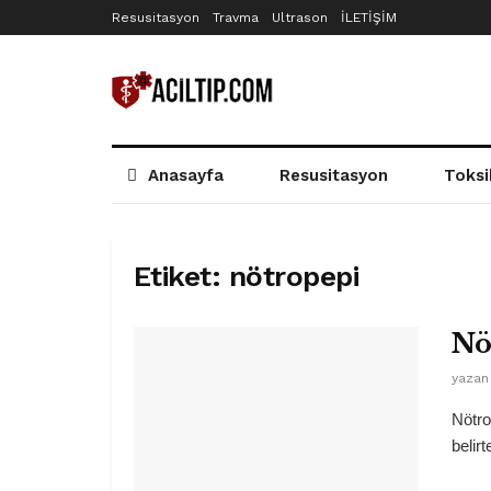
Resusitasyon
Travma
Ultrason
İLETİŞİM
Anasayfa
Resusitasyon
Toksi
Etiket:
nötropepi
Nö
yazan
Nötro
belir