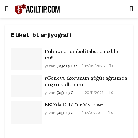
Etiket:
bt anjiyografi
Pulmoner emboli taburcu edilir
mi?
yazan
Çağdaş Can
12/05/2026
0
rGeneva skorunun göğüs ağrısında
doğru kullanımı
yazan
Çağdaş Can
20/11/2023
0
EKO’da D, BT’de V var ise
yazan
Çağdaş Can
12/07/2019
0