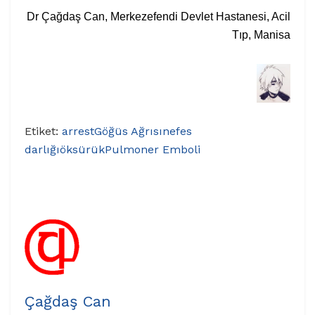
Dr Çağdaş Can, Merkezefendi Devlet Hastanesi, Acil
Tıp, Manisa
Etiket:
arrest
Göğüs Ağrısı
nefes
darlığı
öksürük
Pulmoner Emboli
Çağdaş Can