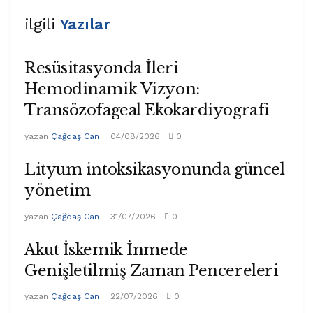
ilgili
Yazılar
Resüsitasyonda İleri
Hemodinamik Vizyon:
Transözofageal Ekokardiyografi
yazan
Çağdaş Can
04/08/2026
0
Lityum intoksikasyonunda güncel
yönetim
yazan
Çağdaş Can
31/07/2026
0
Akut İskemik İnmede
Genişletilmiş Zaman Pencereleri
yazan
Çağdaş Can
22/07/2026
0