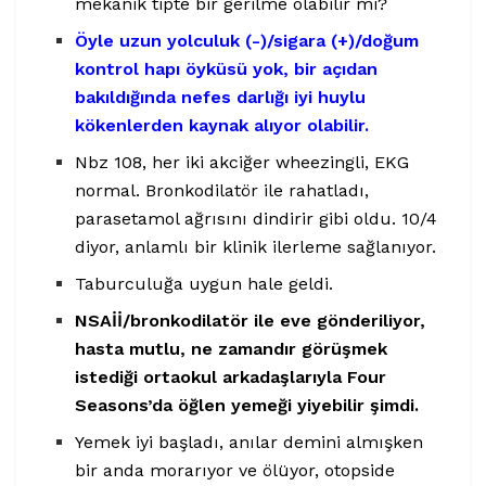
mekanik tipte bir gerilme olabilir mi?
Öyle uzun yolculuk (-)/sigara (+)/doğum
kontrol hapı öyküsü yok, bir açıdan
bakıldığında nefes darlığı iyi huylu
kökenlerden kaynak alıyor olabilir.
Nbz 108, her iki akciğer wheezingli, EKG
normal. Bronkodilatör ile rahatladı,
parasetamol ağrısını dindirir gibi oldu. 10/4
diyor, anlamlı bir klinik ilerleme sağlanıyor.
Taburculuğa uygun hale geldi.
NSAİİ/bronkodilatör ile eve gönderiliyor,
hasta mutlu, ne zamandır görüşmek
istediği ortaokul arkadaşlarıyla Four
Seasons’da öğlen yemeği yiyebilir şimdi.
Yemek iyi başladı, anılar demini almışken
bir anda morarıyor ve ölüyor, otopside