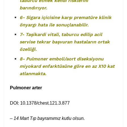
taburcu etmek kendi risklerini
barındırıyor.
6- Sigara içicisine karşı prematüre klinik
önyargı hata ile sonuçlanabilir.
7- Taşikardi vitali, taburcu edilip acil
servise tekrar başvuran hastaların ortak
özelliği.
8- Pulmoner emboli/aort diseksiyonu
miyokard enfarktüsüne göre en az X10 kat
atlanmakta.
Pulmoner arter
DOI:
10.1378/chest.121.3.877
– 14 Mart Tıp bayramımız kutlu olsun.