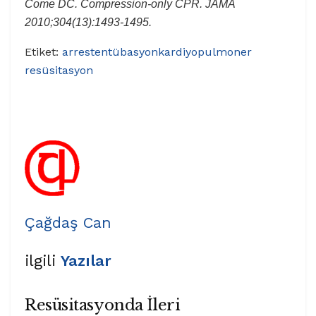
Come DC. Compression-only CPR. JAMA
2010;304(13):1493-1495.
Etiket:
arrest
entübasyon
kardiyopulmoner
resüsitasyon
Çağdaş Can
ilgili
Yazılar
Resüsitasyonda İleri