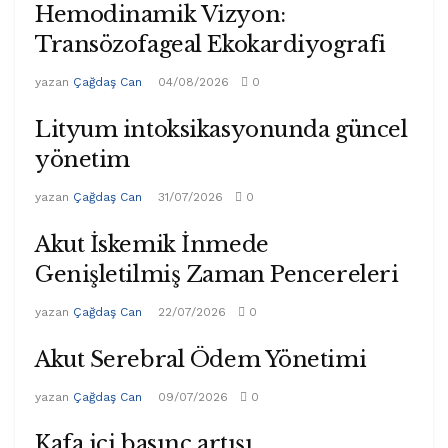
Hemodinamik Vizyon:
Transözofageal Ekokardiyografi
yazan
Çağdaş Can
04/08/2026
0
Lityum intoksikasyonunda güncel
yönetim
yazan
Çağdaş Can
31/07/2026
0
Akut İskemik İnmede
Genişletilmiş Zaman Pencereleri
yazan
Çağdaş Can
22/07/2026
0
Akut Serebral Ödem Yönetimi
yazan
Çağdaş Can
09/07/2026
0
Kafa içi basınç artışı