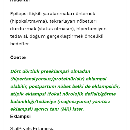
Epilepsi ilişkili yaralanmaları önlemek
(hipoksi/travma), tekrarlayan nöbetleri
durdurmak (status olmasın), hipertansiyon
tedavisi, doğum gerçekleştirmek öncelikli
hedefler.
Özetle
Dört dörtlük preeklampsi olmadan
(hipertansiyonsuz/proteinürisiz) eklampsi
olabilir, postpartum nöbet belki de eklampsidir,
atipik eklampsi (fokal nörolojik defisit/görme
bulanıklığı/tedaviye (magnezyuma) yanıtsız
eklampsi) ayırıcı tanı (MR) ister.
Eklampsi
StatPearls
Eclampsia