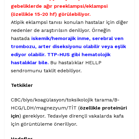
gebeliklerde ağır preeklampsi/eklampsi
(özellikle 15-20 hf) görülebiliyor.
Atipik eklampsi tanısı konulan hastalar için diğer
nedenler de araştırılsın deniliyor. Örneğin
hastada
iskemik/hemorajik inme, serebral ven
trombozu, arter diseksiyonu olabilir veya eşlik
ediyor olabilir. TTP-HUS gibi hematolojik
hastalıklar bile.
Bu hastalıklar HELLP
sendromunu taklit edebiliyor.
Tetkikler
CBC/biyo/koagülasyon/toksikolojik tarama/B-
HCG/LDH/magnezyum/TİT (
özellikle proteinüri
için
) gerekiyor. Tedaviye dirençli vakalarda kafa
için görüntüleme öneriliyor.
Hedefler