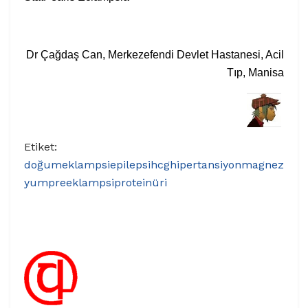
Dr Çağdaş Can, Merkezefendi Devlet Hastanesi, Acil
Tıp, Manisa
Etiket:
doğum
eklampsi
epilepsi
hcg
hipertansiyon
magnez
yum
preeklampsi
proteinüri