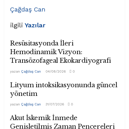
Çağdaş Can
ilgili
Yazılar
Resüsitasyonda İleri
Hemodinamik Vizyon:
Transözofageal Ekokardiyografi
yazan
Çağdaş Can
04/08/2026
0
Lityum intoksikasyonunda güncel
yönetim
yazan
Çağdaş Can
31/07/2026
0
Akut İskemik İnmede
Genişletilmiş Zaman Pencereleri