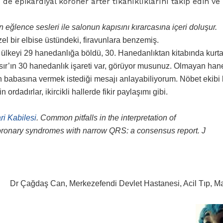
de epikardiyal koroner arter tıkanıklıklarını takip edin ve
n eğlence sesleri ile salonun kapısını kırarcasına içeri doluşur.
el bir elbise üstündeki, firavunlara benzemiş.
 ülkeyi 29 hanedanlığa böldü, 30. Hanedanlıktan kitabında kurta
Mısır’ın 30 hanedanlık işareti var, görüyor musunuz. Olmayan ha
zın babasına vermek istediği mesajı anlayabiliyorum. Nöbet ekibi 
n ordadırlar, ikircikli hallerde fikir paylaşımı gibi.
i Kabilesi
. Common pitfalls in the interpretation of
coronary syndromes with narrow QRS: a consensus report. J
Dr Çağdaş Can, Merkezefendi Devlet Hastanesi, Acil Tıp, M