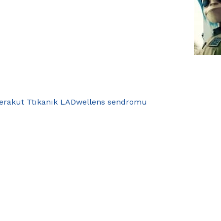
erakut T
tıkanık LAD
wellens sendromu