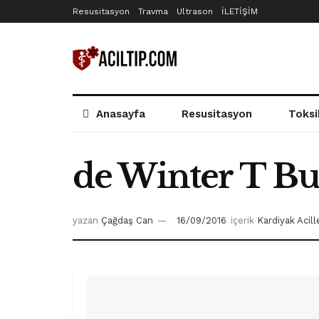
Resusitasyon
Travma
Ultrason
İLETİŞİM
Anasayfa
Resusitasyon
Toksi
de Winter T Bu
yazan
Çağdaş Can
16/09/2016
içerik
Kardiyak Acill