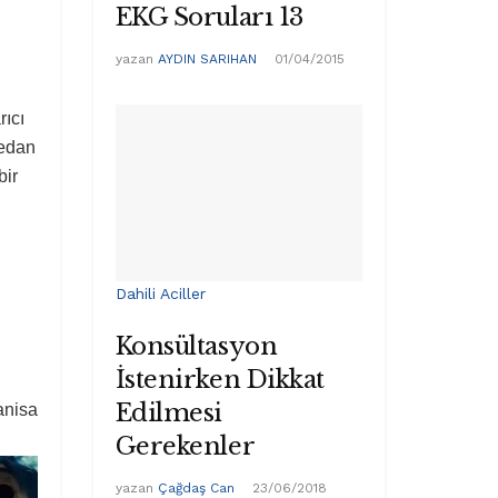
EKG Soruları 13
yazan
AYDIN SARIHAN
01/04/2015
rıcı
nedan
bir
Dahili Aciller
Konsültasyon
İstenirken Dikkat
Edilmesi
anisa
Gerekenler
yazan
Çağdaş Can
23/06/2018