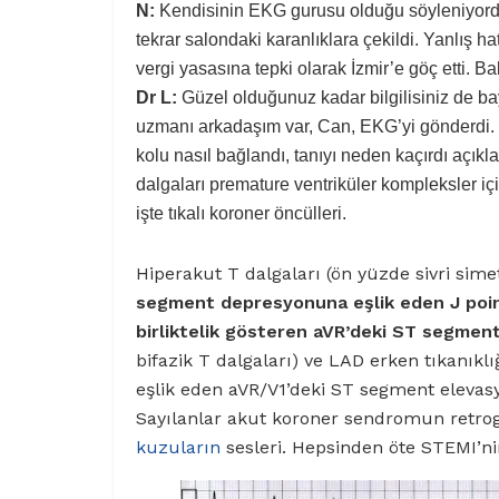
N:
Kendisinin EKG gurusu olduğu söyleniyordu
tekrar salondaki karanlıklara çekildi. Yanlış 
vergi yasasına tepki olarak İzmir’e göç etti. B
Dr L:
Güzel olduğunuz kadar bilgilisiniz de ba
uzmanı arkadaşım var, Can, EKG’yi gönderdi. d
kolu nasıl bağlandı, tanıyı neden kaçırdı açık
dalgaları premature ventriküler kompleksler 
işte tıkalı koroner öncülleri.
Hiperakut T dalgaları (ön yüzde sivri simet
segment depresyonuna eşlik eden J point
birliktelik gösteren aVR’deki ST segmen
bifazik T dalgaları) ve LAD erken tıkanık
eşlik eden aVR/V1’deki ST segment elevas
Sayılanlar akut koroner sendromun retrogr
kuzuların
sesleri. Hepsinden öte STEMI’ni