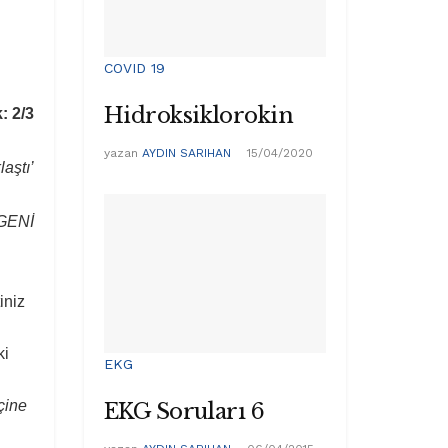
COVID 19
Hidroksiklorokin
: 2/3
yazan
AYDIN SARIHAN
15/04/2020
laştı’
GENİ
iniz
ki
EKG
çine
EKG Soruları 6