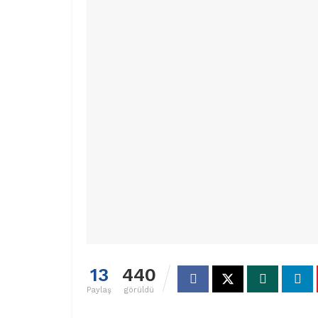
13
440
Paylaş
görüldü