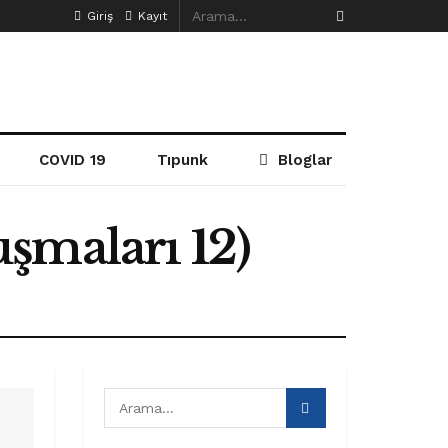
Giriş
Kayıt
COVID 19
Tıpunk
Bloglar
şmaları 12)