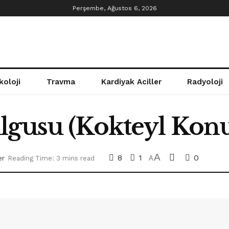
Perşembe, Ağustos 6, 2026
koloji
Travma
Kardiyak Aciller
Radyoloji
lgusu (Kokteyl Konu
A
8
1
0
er
Reading Time: 3 mins read
A