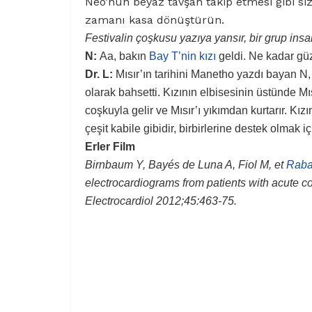
Neo’nun beyaz tavşan takip etmesi gibi siz 
zamanı kasa dönüştürün.
Festivalin çoşkusu yazıya yansır, bir grup insa
N:
Aa, bakın
Bay T’nin kızı
geldi. Ne kadar güz
Dr. L:
Mısır’ın tarihini Manetho yazdı bayan N,
olarak bahsetti. Kızının elbisesinin üstünde 
coşkuyla gelir ve Mısır’ı yıkımdan kurtarır. Kı
çeşit kabile gibidir, birbirlerine destek olmak içi
Erler Film
Birnbaum Y, Bayés de Luna A, Fiol M, et
Rabar
electrocardiograms from patients with acute 
Electrocardiol 2012;45:463-75.