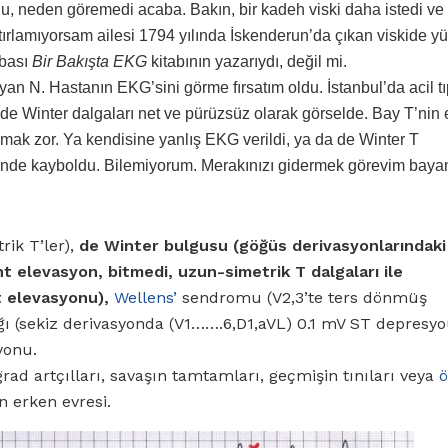
, neden göremedi acaba. Bakın, bir kadeh viski daha istedi ve
hatırlamıyorsam ailesi 1794 yılında İskenderun’da çıkan viskide y
abası
Bir Bakışta EKG
kitabının yazarıydı, değil mi.
yan N. Hastanın EKG’sini görme fırsatım oldu. İstanbul’da acil t
e Winter dalgaları net ve pürüzsüz olarak görselde. Bay T’nin e
lamak zor. Ya kendisine yanlış EKG verildi, ya da de Winter T
içinde kayboldu. Bilemiyorum. Merakınızı gidermek görevim baya
rik T’ler),
de Winter bulgusu (göğüs derivasyonlarındaki
 elevasyon, bitmedi, uzun-simetrik T dalgaları ile
t elevasyonu),
Wellens’
sendromu (V2,3’te ters dönmüş
lığı (sekiz derivasyonda (V1…….6,D1,aVL) 0.1 mV ST depresy
yonu.
ad artçılları, savaşın tamtamları, geçmişin tınıları veya
ö
n erken evresi.