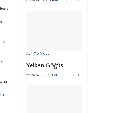
yazan
AYDIN SARIHAN
06/04/2015
üksek
ıp
li
n N,
Acil Tıp Video
 ST
Yelken Göğüs
yazan
AYDIN SARIHAN
06/03/2014
ouna
lü