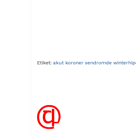
Etiket:
akut koroner sendrom
de winter
hip