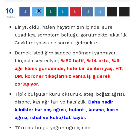
10
Paylaş
Bir yıl oldu, halen hayatımızın içinde, süre
uzadıkça semptom bolluğu görülmekte, akla ilk
Covid mi yoksa ne sorusu gelmekte.
Demek istediğim sadece pnömoni yapmıyor,
birçokla seyrediyor,
%80 hafif, %14 orta, %6
ağır klinik gündemde, hele bir de ileri yaş, HT,
DM, koroner tıkaçlarınız varsa iş giderek
zorlaşıyor.
Tipik bulgular kuru öksürük, ateş, boğaz ağrısı,
dispne, kas ağrıları ve halsizlik.
Daha nadir
klinikler ise baş ağrısı, bulantı, kusma, karın
ağrısı, ishal ve koku/tat kaybı.
Tüm bu bulgu yoğunluğu içinde