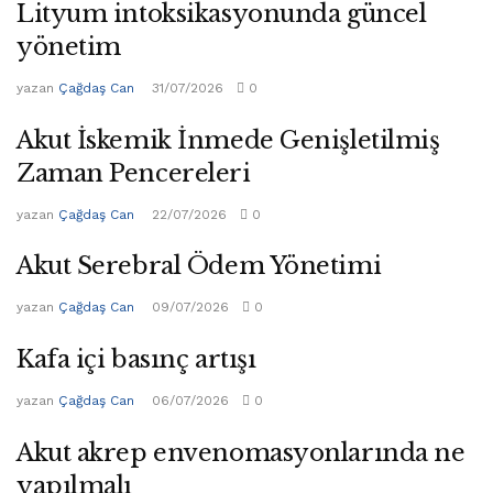
Lityum intoksikasyonunda güncel
yönetim
yazan
Çağdaş Can
31/07/2026
0
Akut İskemik İnmede Genişletilmiş
Zaman Pencereleri
yazan
Çağdaş Can
22/07/2026
0
Akut Serebral Ödem Yönetimi
yazan
Çağdaş Can
09/07/2026
0
Kafa içi basınç artışı
yazan
Çağdaş Can
06/07/2026
0
Akut akrep envenomasyonlarında ne
yapılmalı