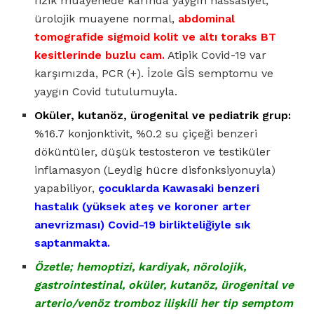
fizik muayenede karında yaygın hassasiyet,
ürolojik muayene normal,
abdominal
tomografide sigmoid kolit ve altı toraks BT
kesitlerinde buzlu cam.
Atipik Covid-19 var
karşımızda, PCR (+). İzole GİS semptomu ve
yaygın Covid tutulumuyla.
Oküler, kutanöz, ürogenital ve pediatrik grup:
%16.7 konjonktivit, %0.2 su çiçeği benzeri
döküntüler, düşük testosteron ve testiküler
inflamasyon (Leydig hücre disfonksiyonuyla)
yapabiliyor,
çocuklarda Kawasaki benzeri
hastalık (yüksek ateş ve koroner arter
anevrizması) Covid-19 birlikteliğiyle sık
saptanmakta.
Özetle; hemoptizi, kardiyak, nörolojik,
gastrointestinal, oküler, kutanöz, ürogenital ve
arterio/venöz tromboz ilişkili her tip semptom