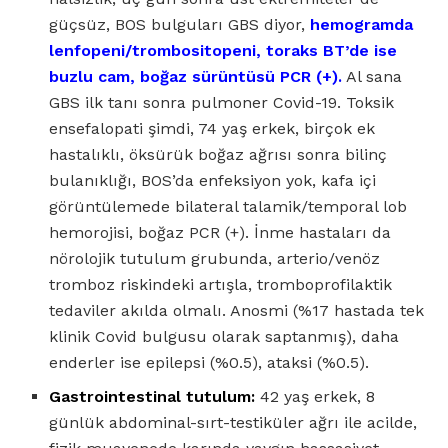
güçsüz, BOS bulguları GBS diyor,
hemogramda
lenfopeni/trombositopeni, toraks BT’de ise
buzlu cam, boğaz sürüntüsü PCR (+).
Al sana
GBS ilk tanı sonra pulmoner Covid-19. Toksik
ensefalopati şimdi, 74 yaş erkek, birçok ek
hastalıklı, öksürük boğaz ağrısı sonra bilinç
bulanıklığı, BOS’da enfeksiyon yok, kafa içi
görüntülemede bilateral talamik/temporal lob
hemorojisi, boğaz PCR (+). İnme hastaları da
nörolojik tutulum grubunda, arterio/venöz
tromboz riskindeki artışla, tromboprofilaktik
tedaviler akılda olmalı. Anosmi (%17 hastada tek
klinik Covid bulgusu olarak saptanmış), daha
enderler ise epilepsi (%0.5), ataksi (%0.5).
Gastrointestinal tutulum:
42 yaş erkek, 8
günlük abdominal-sırt-testiküler ağrı ile acilde,