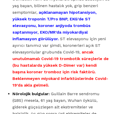
yaş bayan, bilinen hastalık yok, grip benzeri
semptomlar,
açıklanamayan hipotansiyon,
yüksek troponin T/Pro BNP, EKG’de ST
elevasyonu, koroner anjiyoda trombüs
saptanmıyor, EKO/MR’da miyokardiyal
inflamasyon görülüyor.
ST elevasyonu için yeni
ayırıcı tanımız var şimdi, koronerleri açık ST
elevasyonlular grubunda Covid-19,
ancak
unutulmamalı Covid-19 trombotik süreçlerle de
(bu hastalarda yüksek D-Dimer var) kendi
başına koroner tromboz için risk faktörü.
Beklenmeyen miyokard infarktüslerinde Covid-
19’da akla gelmeli.
Nörolojik bulgular:
Guillain Barre sendromu
(GBS) mesela, 61 yaş bayan, Wuhan öykülü,
giderek güçsüzleşen alt ekstremiteler ve
halsizlik, üç gün sonra üst ektremiteler de