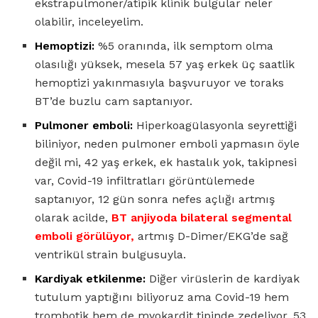
ekstrapulmoner/atipik klinik bulgular neler
olabilir, inceleyelim.
Hemoptizi:
%5 oranında, ilk semptom olma
olasılığı yüksek, mesela 57 yaş erkek üç saatlik
hemoptizi yakınmasıyla başvuruyor ve toraks
BT’de buzlu cam saptanıyor.
Pulmoner emboli:
Hiperkoagülasyonla seyrettiği
biliniyor, neden pulmoner emboli yapmasın öyle
değil mi, 42 yaş erkek, ek hastalık yok, takipnesi
var, Covid-19 infiltratları görüntülemede
saptanıyor, 12 gün sonra nefes açlığı artmış
olarak acilde,
BT anjiyoda bilateral segmental
emboli görülüyor,
artmış D-Dimer/EKG’de sağ
ventrikül strain bulgusuyla.
Kardiyak etkilenme:
Diğer virüslerin de kardiyak
tutulum yaptığını biliyoruz ama Covid-19 hem
trombotik hem de myokardit tipinde zedeliyor. 53