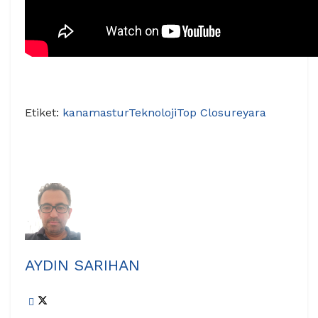
Etiket:
kanama
stur
Teknoloji
Top Closure
yara
AYDIN SARIHAN