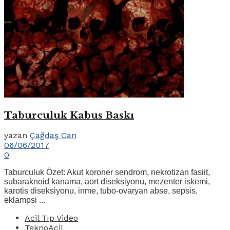
Taburculuk Kabus Baskı
yazan
Çağdaş Can
06/06/2017
0
Taburculuk Özet: Akut koroner sendrom, nekrotizan fasiit,
subaraknoid kanama, aort diseksiyonu, mezenter iskemi,
karotis diseksiyonu, inme, tubo-ovaryan abse, sepsis,
eklampsi ...
Acil Tıp Video
TeknoAcil