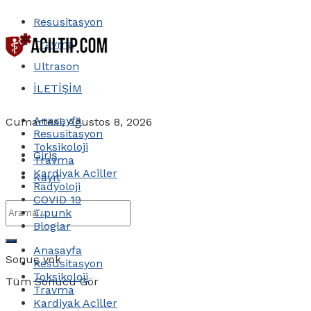
Resusitasyon
Travma
Ultrason
İLETİŞİM
Anasayfa
Cumartesi, Ağustos 8, 2026
Resusitasyon
Toksikoloji
Giriş
Travma
Kardiyak Aciller
Kayıt
Radyoloji
COVID 19
Tıpunk
Bloglar
Anasayfa
Sonuç yok
Resusitasyon
Toksikoloji
Tüm Sonucu Gör
Travma
Kardiyak Aciller