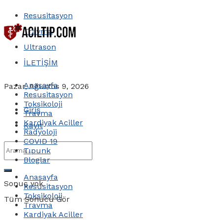
Resusitasyon
Travma
Ultrason
İLETİŞİM
Anasayfa
Pazar, Ağustos 9, 2026
Resusitasyon
Toksikoloji
Giriş
Travma
Kardiyak Aciller
Kayıt
Radyoloji
COVID 19
Tıpunk
Bloglar
Anasayfa
Sonuç yok
Resusitasyon
Toksikoloji
Tüm Sonucu Gör
Travma
Kardiyak Aciller