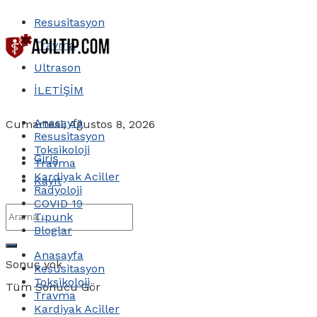
Resusitasyon
Travma
Ultrason
İLETİŞİM
Anasayfa
Cumartesi, Ağustos 8, 2026
Resusitasyon
Toksikoloji
Giriş
Travma
Kardiyak Aciller
Kayıt
Radyoloji
COVID 19
Tıpunk
Bloglar
Anasayfa
Sonuç yok
Resusitasyon
Toksikoloji
Tüm Sonucu Gör
Travma
Kardiyak Aciller