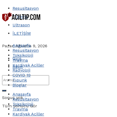
Resusitasyon
Travma
Ultrason
İLETİŞİM
Anasayfa
Pazar, Ağustos 9, 2026
Resusitasyon
Toksikoloji
Giriş
Travma
Kardiyak Aciller
Kayıt
Radyoloji
COVID 19
Tıpunk
Bloglar
Anasayfa
Sonuç yok
Resusitasyon
Toksikoloji
Tüm Sonucu Gör
Travma
Kardiyak Aciller