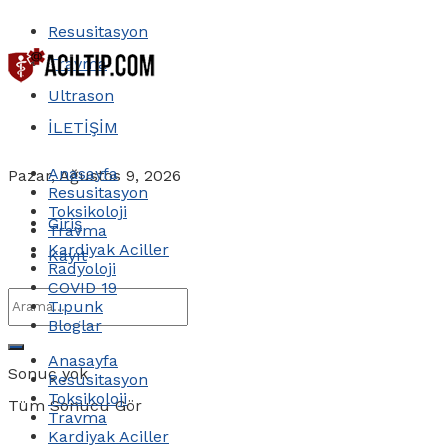
Resusitasyon
Travma
Ultrason
İLETİŞİM
Anasayfa
Pazar, Ağustos 9, 2026
Resusitasyon
Toksikoloji
Giriş
Travma
Kardiyak Aciller
Kayıt
Radyoloji
COVID 19
Tıpunk
Bloglar
Anasayfa
Sonuç yok
Resusitasyon
Toksikoloji
Tüm Sonucu Gör
Travma
Kardiyak Aciller