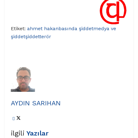
Etiket:
ahmet hakan
basında şiddet
medya ve
şiddet
şiddet
terör
AYDIN SARIHAN
ilgili
Yazılar