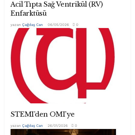
Acil Tıpta Sağ Ventrikül (RV)
Enfarktüsü
yazan
Çağdaş Can
06/05/2026
0
STEMI’den OMI’ye
yazan
Çağdaş Can
26/01/2026
0