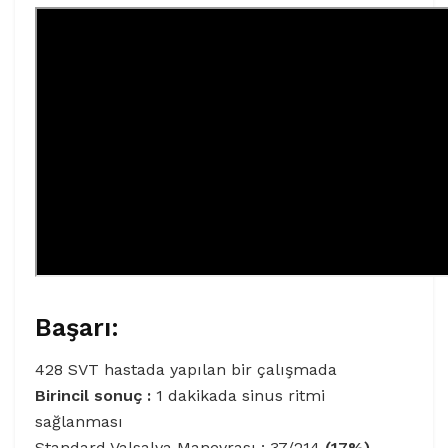
Başarı:
428 SVT hastada yapılan bir çalışmada
Birincil sonuç :
1 dakikada sinus ritmi
sağlanması
Standard Valsalva Manevrası : 37/214
(17%)