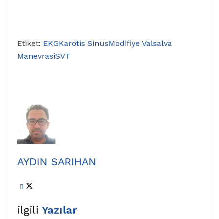
Etiket:
EKG
Karotis Sinus
Modifiye Valsalva
Manevrasi
SVT
AYDIN SARIHAN
ilgili
Yazılar