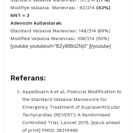
Modifiye Valsalva Manevrası : 93/214
(43%)
NNT = 3
Adenozin kullanılarak:
Standard Valsalva Manevrası: 148/214 (69%)
Modified Valsalva Manevrası: 108/214 (50%)
[youtube youtubeurl=”BZy88Bd2Nj0″ ][/youtube]
Referans:
Appelboam A et al. Postural Modification to
the Standard Valsalva Manoeuvre for
Emergency Treatment of Supraventricular
Tachycardias (REVERT): A Randomised
Controlled Trial. Lancet 2015. [epub ahead
of print]
PMID: 26314489