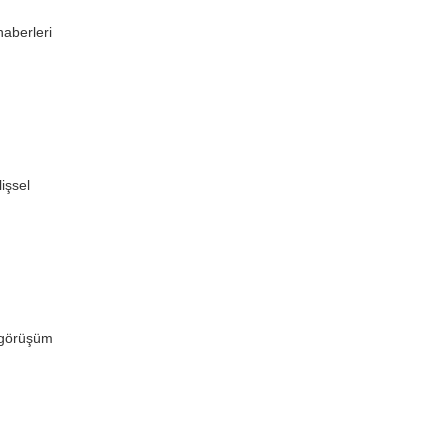
haberleri
işsel
m görüşüm