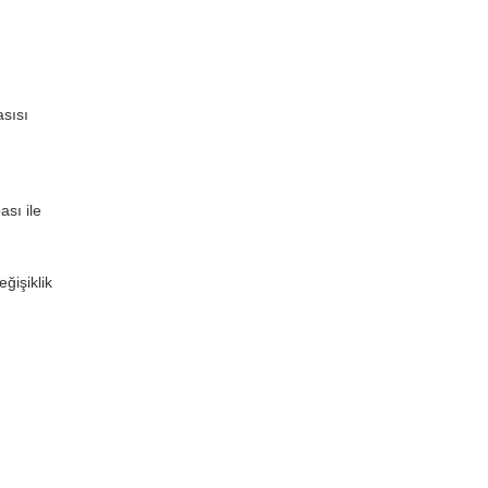
asısı
ası ile
eğişiklik