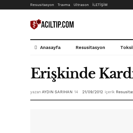
Resusitasyon
Travma
Ultrason
İLETİŞİM
Anasayfa
Resusitasyon
Toksi
Erişkinde Kard
yazan
AYDIN SARIHAN
21/09/2012
içerik
Resusita