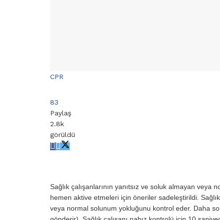
CPR
83
Paylaş
2.8k
görüldü
Sağlık çalışanlarının yanıtsız ve soluk almayan veya no
hemen aktive etmeleri için öneriler sadeleştirildi. Sağl
veya normal solunum yokluğunu kontrol eder. Daha sonra 
gönderir). Sağlık çalışanı nabız kontrolü için 10 sani