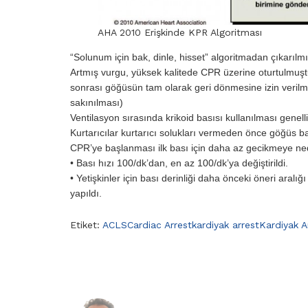
AHA 2010 Erişkinde KPR Algoritması
“Solunum için bak, dinle, hisset” algoritmadan çıkarılmış
Artmış vurgu, yüksek kalitede CPR üzerine oturtulmuştu
sonrası göğüsün tam olarak geri dönmesine izin verilme
sakınılması)
Ventilasyon sırasında krikoid basısı kullanılması genell
Kurtarıcılar kurtarıcı solukları vermeden önce göğüs b
CPR’ye başlanması ilk bası için daha az gecikmeye ne
• Bası hızı 100/dk’dan, en az 100/dk’ya değiştirildi.
• Yetişkinler için bası derinliği daha önceki öneri aralı
yapıldı.
Etiket:
ACLS
Cardiac Arrest
kardiyak arrest
Kardiyak A