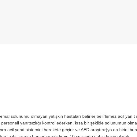
rmal solunumu olmayan yetişkin hastaları belirler belirlemez acil yanıt 
ık personeli yanıtsızlığı kontrol ederken, kısa bir şekilde solunumun olma
acil yanıt sistemini harekete geçirir ve AED araştırır(ya da birini bun
yeden fazla zaman harcamamalıdır ve 10 sn içinde nabız kesin olarak