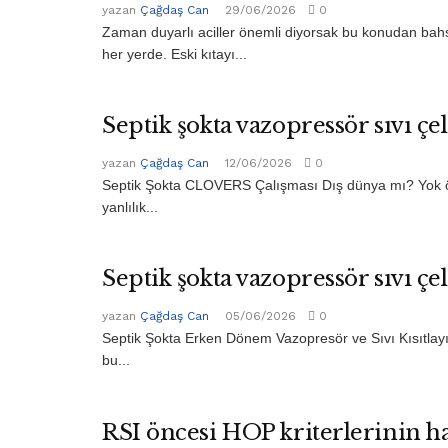
yazan
Çağdaş Can
29/06/2026
0
Zaman duyarlı aciller önemli diyorsak bu konudan bahse
her yerde. Eski kıtayı...
Septik şokta vazopressör sıvı çel
yazan
Çağdaş Can
12/06/2026
0
Septik Şokta CLOVERS Çalışması Dış dünya mı? Yok öyle b
yanlılık...
Septik şokta vazopressör sıvı çel
yazan
Çağdaş Can
05/06/2026
0
Septik Şokta Erken Dönem Vazopresör ve Sıvı Kısıtlay
bu...
RSI öncesi HOP kriterlerinin ha