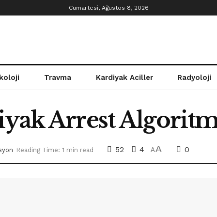
Cumartesi, Ağustos 8, 2026
koloji
Travma
Kardiyak Aciller
Radyoloji
iyak Arrest Algorit
A
52
4
0
syon
Reading Time: 1 min read
A