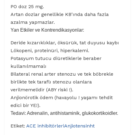
PO doz 25 mg.
Artan dozlar genellikle KB’ında daha fazla
azalma yapmazlar.
Yan Etkiler ve Kontrendikasyonlar:
Deride kızarıklıklar, öksürük, tat duyusu kaybı
Lökopeni, proteinüri, hiperkalemi.
Potasyum tutucu diüretiklerle beraber
kullanılmamalı
Bilateral renal arter stenozu ve tek böbrekle
birlikte tek taraflı stenozu olanlara
verilmemelidir (ABY riski !).
Anjionörotik ödem (havayolu ! yaşamı tehdit
edici bir YE!).
Tedavi: Adrenalin, antihistaminik, glukokortikoidler.
Etiket:
ACE inhibitörleri
Anjiotensin
ht