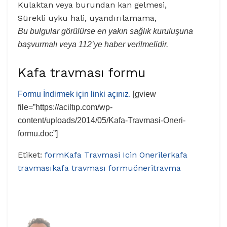
Kulaktan veya burundan kan gelmesi,
Sürekli uyku hali, uyandırılamama,
Bu bulgular görülürse en yakın sağlık kuruluşuna
başvurmalı veya 112’ye haber verilmelidir.
Kafa travması formu
Formu İndirmek için linki açınız.
[gview
file=”https://aciltıp.com/wp-
content/uploads/2014/05/Kafa-Travmasi-Oneri-
formu.doc”]
Etiket:
form
Kafa Travmasi Icin Oneriler
kafa
travması
kafa travması formu
öneri
travma