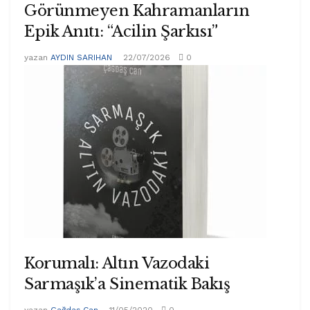
Görünmeyen Kahramanların
Epik Anıtı: “Acilin Şarkısı”
yazan
AYDIN SARIHAN
22/07/2026
0
Korumalı: Altın Vazodaki
Sarmaşık’a Sinematik Bakış
yazan
Çağdaş Can
11/05/2020
0