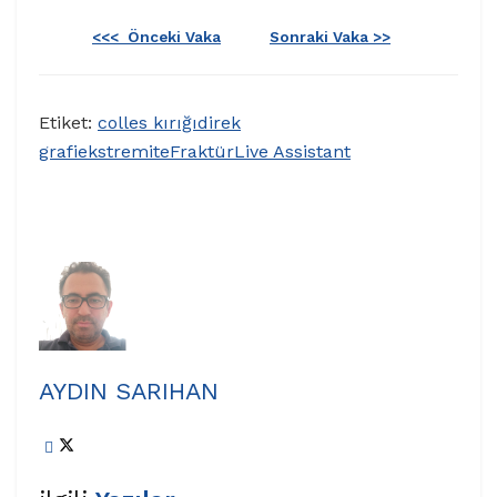
<<<
Önceki Vaka
Sonraki Vaka
>>
Etiket:
colles kırığı
direk
grafi
ekstremite
Fraktür
Live Assistant
AYDIN SARIHAN