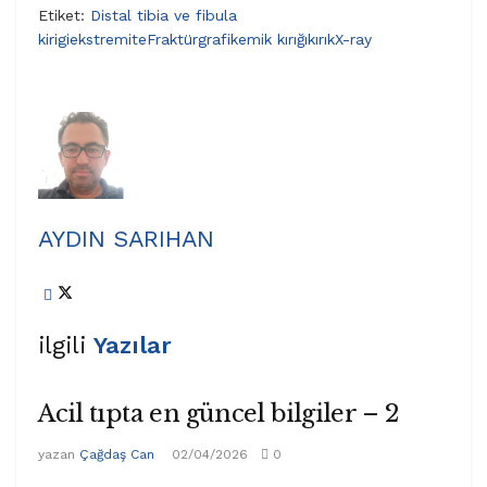
Etiket:
Distal tibia ve fibula
kirigi
ekstremite
Fraktür
grafi
kemik kırığı
kırık
X-ray
AYDIN SARIHAN
ilgili
Yazılar
Acil tıpta en güncel bilgiler – 2
yazan
Çağdaş Can
02/04/2026
0