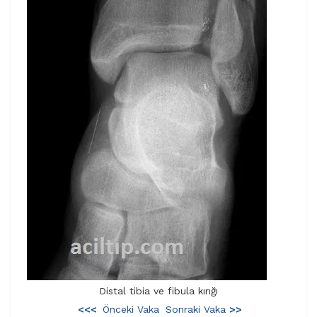
Distal tibia ve fibula kırığı
<<<
Önceki Vaka
Sonraki Vaka
>>