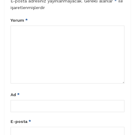
E-posta adresiniz yayınlanmayacak.
Gerekli alanlar
*
ile
işaretlenmişlerdir
Yorum
*
Ad
*
E-posta
*