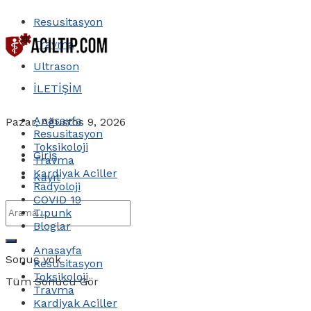
Resusitasyon
Travma
Ultrason
İLETİŞİM
Anasayfa
Pazar, Ağustos 9, 2026
Resusitasyon
Toksikoloji
Giriş
Travma
Kardiyak Aciller
Kayıt
Radyoloji
COVID 19
Tıpunk
Bloglar
Anasayfa
Sonuç yok
Resusitasyon
Toksikoloji
Tüm Sonucu Gör
Travma
Kardiyak Aciller