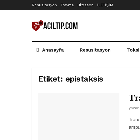
Resusitasyon
Travma
Ultrason
İLETİŞİM
Anasayfa
Resusitasyon
Toksi
Etiket:
epistaksis
Tr
yazan
Trane
ampul