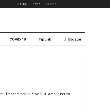
Giriş
Kayıt
COVID 19
Tıpunk
Bloglar
let, Transamine® % 5 ve %10 Ampul; her bir