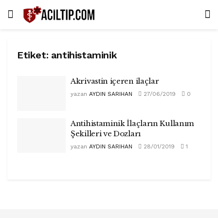
Etiket:
antihistaminik
Akrivastin içeren ilaçlar
yazan
AYDIN SARIHAN
27/06/2019
0
Antihistaminik İlaçların Kullanım
Şekilleri ve Dozları
yazan
AYDIN SARIHAN
28/01/2019
1